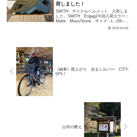
ます。かわせみ湖や春野町...
荷しました！
SMITH サイクルヘルメット 入荷しま
した。SMITH Engag2今回入荷カラー：
Matte Moss/Stone、サイズ：L（59～62
㎝）PRICE￥23,100（税込）
2024.03.04
《納車》雨上がり 光るシルバー CITY-
SP5！
山寺の教え