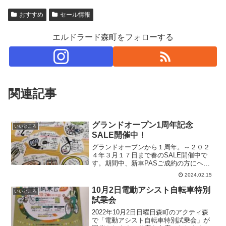
おすすめ
セール情報
エルドラード森町をフォローする
関連記事
グランドオープン1周年記念
いいところ
SALE開催中！
グランドオープンから１周年。～２０２
４年３月１７日まで春のSALE開催中で
す。期間中、新車PASご成約の方にヘル
メットプレゼント！店頭在庫限り、自転
2024.02.15
車用品SALE！（※一部対象外商品ありま
す。） 冬グローブもSALE！ぜひ、ご来
10月2日電動アシスト自転車特別
いいところ
店お待ちして...
試乗会
2022年10月2日日曜日森町のアクティ森
で「電動アシスト自転車特別試乗会」が