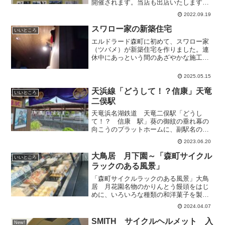
開催されます。当店も出店いたします。
森町生まれのYAMAHA製、DAYTONA製
2022.09.19
の電動アシスト自転車の試乗車が勢ぞろ
いします。おだやかな秋空の下、電動ア
スワロー家の新築住宅
いいところ
シスト自転...
エルドラード森町に初めて、スワロー家
（ツバメ）が新築住宅を作りました。連
休中にあっという間のあざやかな施工。
夜は、頼りになる主がスポットライトの
上で、家族を守っています。
2025.05.15
天浜線「どうして！？信康」天竜
いいところ
二俣駅
天竜浜名湖鉄道 天竜二俣駅「どうし
て！？ 信康 駅」葵の御紋の垂れ幕の
向こうのプラットホームに、副駅名の看
板が立っています。改札口のすぐ横に
2023.06.20
は、駅ピアノが置いてありました。多く
のお方が弾いていかれるとのことです。
大鳥居 月下園～「森町サイクル
いいところ
ピアノと丸椅子の布カバーがな...
ラックのある風景」
「森町サイクルラックのある風景」大鳥
居 月花園名物のかりんとう饅頭をはじ
めに、いろいろな種類の和洋菓子を製造
販売されています。インスタの写真がい
2024.04.07
つもすごく素敵でおすすめです。サイク
ルラックは、お店の北側に置いて頂いて
SMITH サイクルヘルメット 入
New!