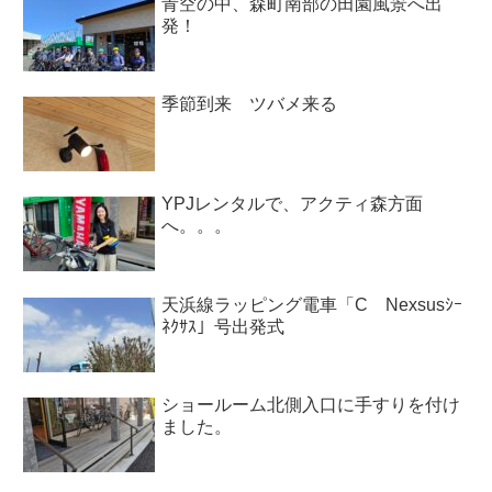
青空の中、森町南部の田園風景へ出
発！
季節到来 ツバメ来る
YPJレンタルで、アクティ森方面
へ。。。
天浜線ラッピング電車「C Nexsusｼｰ
ﾈｸｻｽ」号出発式
ショールーム北側入口に手すりを付け
ました。