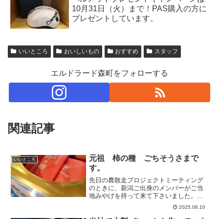
10月31日（火）まで！PAS購入の方に
プレゼントしています。
いいところ
おいしいもの
おすすめ
スタッフ
エルドラード森町をフォローする
関連記事
元祖 柿の種 ごちそうさまで
いいところ
す。
先日の農散走プロジェクトミーティング
のときに、新潟ご出身のメンバーがご当
地みやげを持って来て下さいました。元
祖 柿の種ピーナッツの入っていない、
2025.08.10
元祖の柿の種。さっぱりして軽い口当た