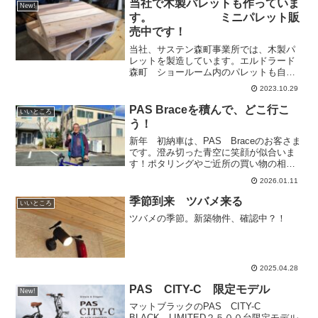
りで、おいしい！越後 長岡浪花屋製菓
当社で木製パレットも作っていま
New!
株式会社 だそうです。し...
す。 ミニパレット販
売中です！
当社、サステン森町事業所では、木製パ
レットを製造しています。エルドラード
森町 ショールーム内のパレットも自社
製品です。仕上げ方法も、大きさもいく
2023.10.29
つか種類があります。その中で、木の表
面をなめらかにプレナー加工したミニパ
PAS Braceを積んで、どこ行こ
いいところ
レットを展示販売中です。...
う！
新年 初納車は、PAS Braceのお客さま
です。澄み切った青空に笑顔が似合いま
す！ポタリングやご近所の買い物の相棒
にとBraceを選ばれました。普段は、トラ
2026.01.11
イアルオートバイを積んでいる車にすっ
ぽりと乗せて帰って行かれました。高校
季節到来 ツバメ来る
いいところ
生の頃に歩...
ツバメの季節。新築物件、確認中？！
2025.04.28
PAS CITY-C 限定モデル
New!
マットブラックのPAS CITY-C
BLACK LIMITED２５００台限定モデル