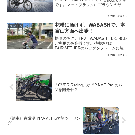
です。マットブラックにブラウンのサド
ル＆ハンドル。CITY-Cは、グラフィック
も限定カラーのブラウンです。
2023.06.28
YAMAHAPAS CITY-C BLACK LI...
花粉に負けず、WABASHで、本
いいところ
宮山方面へ出発！
快晴のあさ。YPJ WABASH レンタル
ご利用のお客様です。持参された
FAIRWETHERのバッグをフレームに装着
してさっそうと出発されました。気をつ
2026.02.28
けていってらっしゃ～い！
「OVER Racing」が YPJ-MT Pro のパー
ツを開発中？
《納車》春爛漫 YPJ-Mt Proで初ツーリン
グ