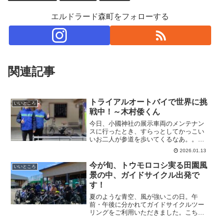
エルドラード森町をフォローする
関連記事
トライアルオートバイで世界に挑
いいところ
戦中！～木村倭くん
今日、小國神社の展示車両のメンテナン
スに行ったとき、すらっとしてかっこい
いお二人が参道を歩いてくるなあ。。。
ん？！あーっ！思わず手を振り、叫んじ
2026.01.13
ゃいました。「やまとくん！大輔さ～
ん！」昨年からトライアルオートバイ
今が旬、トウモロコシ実る田園風
いいところ
で、世界選手権に出場されてい...
景の中、ガイドサイクル出発で
す！
夏のような青空、風が強いこの日。午
前・午後に分かれてガイドサイクルツー
リングをご利用いただきました。こちら