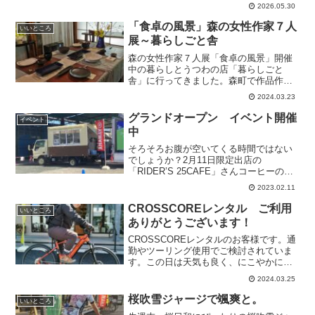
は、、午後メンバーのみなさんです。今
2026.05.30
が旬のとうもろこしや田んぼが広がる、
森町南部の田園地帯を通って、一宮駅経
「食卓の風景」森の女性作家７人
いいところ
由で小國神社へ出発です！
展～暮らしごと舎
森の女性作家７人展「食卓の風景」開催
中の暮らしとうつわの店「暮らしごと
舎」に行ってきました。森町で作品作り
をされている、女性７人の作家さんの陶
2024.03.23
芸、ガラス、書の展示。みなさんの作品
が組合せいろいろでディスプレイされて
グランドオープン イベント開催
イベント
いました。 すてきな古民家...
中
そろそろお腹が空いてくる時間ではない
でしょうか？2月11日限定出店の
「RIDER’S 25CAFE」さんコーヒーのい
い匂いが漂ってきます。同じく11日限定
2023.02.11
出店の、本格中華「フードトラック39」
さん。こちらも美味しそうな匂いが食欲
CROSSCOREレンタル ご利用
いいところ
をそそります...
ありがとうございます！
CROSSCOREレンタルのお客様です。通
勤やツーリング使用でご検討されていま
す。この日は天気も良く、にこやかに出
発されました。
2024.03.25
桜吹雪ジャージで颯爽と。
いいところ