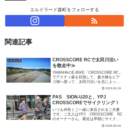
エルドラード森町をフォローする
関連記事
CROSSCORE RCで太田川沿い
いいところ
を散走中≫
YAMAHAのE-BIKE「CROSSCORE RC」
でアクティ森を目指して、森大橋をピア
ゴ側へ渡って、太田川沿いを北に上って
いきます。先日の雨の影響で水はにごっ
2023.04.19
ていましたが、近くの山々から遠くの山
まで緑が美しいです。もう桜の季節も過
PAS SION-U20と、YPJ
スタッフ
ぎまし...
CROSSCOREでサイクリング！
いつも仲良くご一緒に来店されるご夫妻
です。ご主人はYPJ CROSSCORE RC
のオーナーさん。最近は早朝にサイクリ
ングされているそうです。この日は、奥
2026.08.04
さまのPAS SION-U20の納車の日。これ