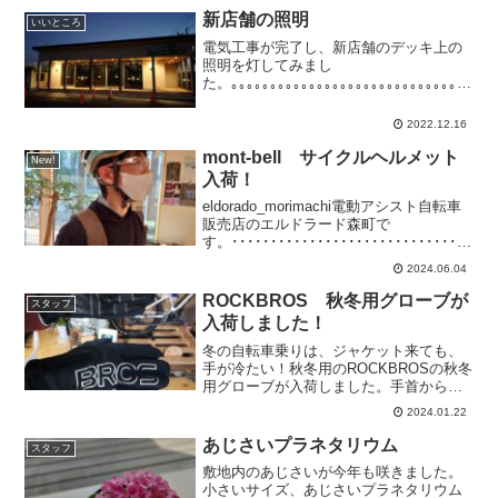
からは一緒に走れますね。お二人のステ
新店舗の照明
いいところ
キな...
電気工事が完了し、新店舗のデッキ上の
照明を灯してみまし
た。｡｡｡｡｡｡｡｡｡｡｡｡｡｡｡｡｡｡｡｡｡｡｡｡｡｡｡｡｡｡｡
｡｡｡｡｡｡｡｡｡｡｡｡｡｡｡｡｡｡｡｡｡｡｡｡｡｡｡｡｡｡｡｡｡｡
｡｡｡｡｡｡｡｡｡｡｡｡｡｡｡｡電動アシスト自転
2022.12.16
車 ...
mont-bell サイクルヘルメット
New!
入荷！
eldorado_morimachi電動アシスト自転車
販売店のエルドラード森町で
す。･････････････････････････････
続々、ヘルメット入荷中です！mont-bell
2024.06.04
サイクルヘルメットロード・クロスバイ
ク用カラー：ライ...
ROCKBROS 秋冬用グローブが
スタッフ
入荷しました！
冬の自転車乗りは、ジャケット来ても、
手が冷たい！秋冬用のROCKBROSの秋冬
用グローブが入荷しました。手首から甲
の部分にファスナーが付いているので、
2024.01.22
着脱しやすいです。グローブしたまま、
スマホ操作もできます。
あじさいプラネタリウム
スタッフ
敷地内のあじさいが今年も咲きました。
小さいサイズ、あじさいプラネタリウム