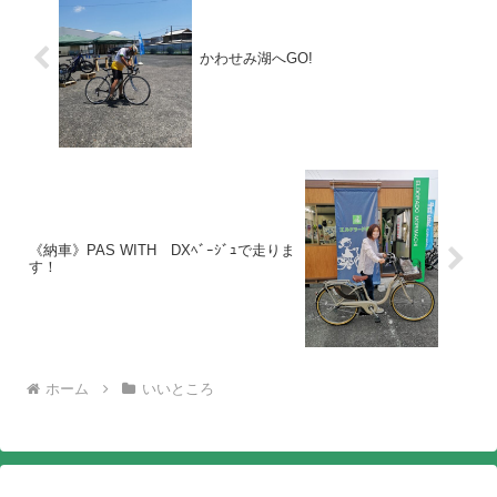
かわせみ湖へGO!
《納車》PAS WITH DXﾍﾞｰｼﾞｭで走りま
す！
ホーム
いいところ