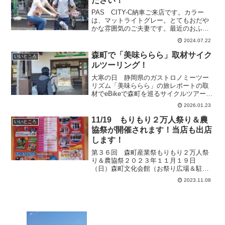
ださい！
PAS CITY-C納車ご来店です。カラー
は、マットライトグレー。とてもおだや
かな雰囲気のご夫妻です。最近のおふた
りのマイブームは、TOEICだそうです。
2024.07.22
おー、すごいです！きっとお二人で和や
かに勉強されているんですね。目標達
森町で「美味ららら」取材サイク
いいところ
成、祈ってます！...
ルツーリング！
大寒の日 静岡県のガストロノミーツー
リズム「美味ららら」の旅レポートの取
材でeBikeで森町を巡るサイクルツアーで
プチガイドさせて頂きました。もう一人
2026.01.23
のガイドは、地域おこし協力隊の望月銀
河さん。県庁ご担当者さんと、レポータ
11/19 もりもり２万人祭り＆農
いいところ
ーさんの女子４人で...
協祭が開催されます！当店も出店
します！
第３６回 森町産業祭もりもり２万人祭
り＆農協祭２０２３年１１月１９日
（日）森町文化会館（お祭り広場＆駐車
場）開催されます！YSP袋井店＆エルド
2023.11.08
ラード森町も出店します。バイクと電動
アシスト自転車を展示します。ぜひ、み
なさんご来場ください。※な...