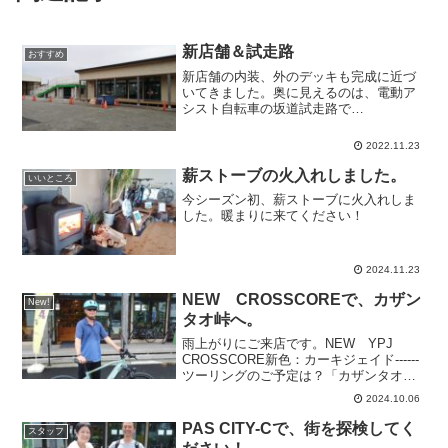
新店舗＆試走路
おすすめ
新店舗の内装、外のデッキも完成に近づ
いてきました。奥に見えるのは、電動ア
シスト自転車の坂道試走路で
す。｡｡｡｡｡｡｡｡｡｡｡｡｡｡｡｡｡｡｡｡｡｡｡｡｡｡｡｡｡｡｡
｡｡｡｡｡｡｡｡｡｡｡｡｡｡｡｡｡｡｡｡｡｡｡｡｡｡｡｡｡｡｡｡｡｡
2022.11.23
｡｡｡｡...
薪ストーブの火入れしました。
いいところ
今シーズン初、薪ストーブに火入れしま
した。暖まりに来てください！
2024.11.23
NEW CROSSCOREで、カザン
New!
タオ峠へ。
雨上がりにご来店です。NEW YPJ
CROSSCORE新色：カーキジェイド------
ツーリングのご予定は？「カザンタオ峠
に行ってこようかと思ってます。」-------
2024.10.06
-？？？か、カザンタオ？！「風倒峠って
書きます。」---------ふ...
PAS CITY-Cで、街を探検してく
スタッフ