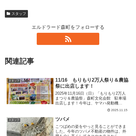
スタッフ
エルドラード森町をフォローする
関連記事
11/16 もりもり2万人祭り＆農協
スタッフ
祭に出店します！
2025年11月16日（日）「もりもり2万人
まつり＆農協祭」森町文化会館 駐車場
出店します！今年は、ヤマハ発動機
（株）森町製造部様を真ん中に、両脇を
2025.11.15
オートバイのＹＳＰ袋井、ｅＢｉｋｅの
エルドラード森町がそろって、ＡＬＬ
ツバメ
スタッフ
ＹＡＭＡＨＡブースで...
こつばめの姿をやっと見ることができま
した。今年のツバメ不動産の物件は、外