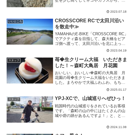
壁を少し高くしてネコやカラスから、こ
つばめたちが発見されにくいようにリノ
ベーションされていました。暑い中、親
2023.07.18
ツバメが何度も餌を運んでいます。
CROSSCORE RCで太田川沿い
いいところ
を散走中≫
YAMAHAのE-BIKE「CROSSCORE RC」
でアクティ森を目指して、森大橋をピア
ゴ側へ渡って、太田川沿いを北に上って
いきます。先日の雨の影響で水はにごっ
2023.04.19
ていましたが、近くの山々から遠くの山
まで緑が美しいです。もう桜の季節も過
苺🍓生クリーム大福 いただきま
スタッフ
ぎまし...
した！～森町大鳥居 月花園
おいしい、おいしい🍓森町の大鳥居 月
花園の苺🍓生クリーム大福をいただきま
した。まろやかで大福ふわふわ、もちも
ちなんとも美味しかったです。ごちそう
2025.01.17
さまです。
YPJ-XCで、山城巡りへぜひっ！
スタッフ
戦国時代の山城巡りをされているお客様
です。「森町の山の中にはたくさんの山
城や砦の跡があるんですよ！」と、とっ
ても興味深く楽しいお話をお聞き出来ま
した。山登りもされています。先日は八
2024.11.08
ヶ岳に行って来たそうです。これからは
山城巡りも、信州へも車に...