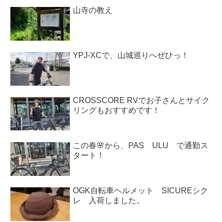
山寺の教え
YPJ-XCで、山城巡りへぜひっ！
CROSSCORE RVでお子さんとサイク
リングもおすすめです！
この春🌸から、PAS ULU で通勤ス
タート！
OGK自転車ヘルメット SICUREシク
レ 入荷しました。