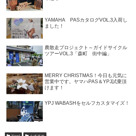
YAMAHA PASカタログVOL.3入荷し
ました！
農散走プロジェクト～ガイドサイクル
ツアーVOL.3「森町 街中編」
MERRY CHRISTMAS！今日も元気に
営業中です。ヤマハPAS＆YPJ試乗頂
けます！
YPJ WABASHをセルフカスタマイズ！
New!
おすすめ