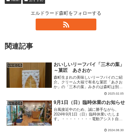
エルドラード森町をフォローする
関連記事
おいしいリーフパイ「三木の葉」
いいところ
～菓匠 あさおか
森町生まれの美味しいリーフパイのご紹
介。クリーム大福で有名な菓匠「あさお
か」の「三木の葉」みきのは森町は別名
「三木の里」と言われています。「森」
2025.02.05
の漢字は三本の木。ぜひ、おすすめで
す！寒い季節ですが、森町は美味しい食
9月1日（日）臨時休業のお知らせ
いいところ
べ物や名所もいろいろありま...
台風接近中のため、誠に勝手ながら、
2024年9月1日（日）臨時休業いたしま
す。・・・・・・・・電動アシスト自転
車🚴販売店 エルドラード森町
2024.08.30