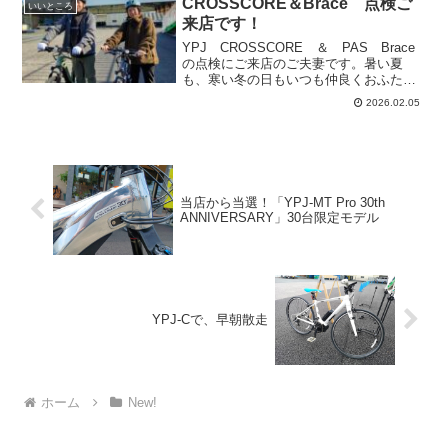
CROSSCORE＆Brace 点検ご
いいところ
敵なお客様でした。
来店です！
YPJ CROSSCORE ＆ PAS Brace
の点検にご来店のご夫妻です。暑い夏
も、寒い冬の日もいつも仲良くおふたり
で来て下さいます。点検の後、小國神社
2026.02.05
へ向かわれました。初詣で渋滞も予想さ
れる季節、e-Bikeならスムーズに到着で
きそう...
当店から当選！「YPJ-MT Pro 30th
ANNIVERSARY」30台限定モデル
YPJ-Cで、早朝散走
ホーム
New!