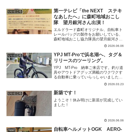
第一テレビ「the NEXT ステキ
いいところ
なあしたへ」に森町地域おこし
隊 望月銀河さん出演！
エルドラード森町オリジナル、自転車ト
レールバッグの製作をお願いしている、
森町地域おこし協力隊員の望月銀河さん
の活動がTVで放映されます！２０２６年
2026.06.06
６月９日（火）夜１０時５４分から「the
NEXT すてきなあしたへ」ぜひ、すてき
YPJ MT-Proで浜名湖へ、タグ＆
いいところ
な銀河さんを...
リリースのツーリング。
YPJ MT-Pro 納車ご来店です。釣り道
具やアウトドアグッズ満載のワクワクす
る自動車に乗っていらっしゃいました。
YPJ MT-Proを載せて、林道やMTBコー
2026.03.23
スや浜名湖へいく計画をされています。
GOLIXのフロントフォークステイで車体
新築です！
いいところ
を...
ようこそ！休み明けに新居が完成してい
ました！
2026.06.06
自転車ヘルメットOGK AERO-
New!