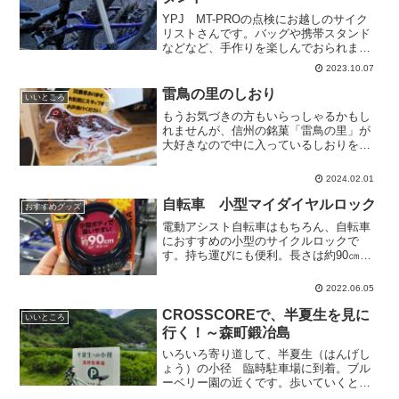
YPJ MT-PROの点検にお越しのサイク
リストさんです。バッグや携帯スタンド
などなど、手作りを楽しんでおられま
す。今回は、YPJ MT-PRO用の携帯サ
2023.10.07
イクルスタンド。なんと、カメラの三脚
の一つの脚を使って、サドル下でねじ留
雷鳥の里のしおり
いいところ
めできるように...
もうお気づきの方もいらっしゃるかもし
れませんが、信州の銘菓「雷鳥の里」が
大好きなので中に入っているしおりをた
めておりました。試乗車POPに使ってい
ます。
2024.02.01
自転車 小型マイダイヤルロック
おすすめグッズ
電動アシスト自転車はもちろん、自転車
におすすめの小型のサイクルロックで
す。持ち運びにも便利。長さは約90㎝で
す。小型マイダイヤルロック ９０㎝店
頭価格￥１，１８８（消費税込）
2022.06.05
CROSSCOREで、半夏生を見に
いいところ
行く！～森町鍛冶島
いろいろ寄り道して、半夏生（はんげし
ょう）の小径 臨時駐車場に到着。ブル
ーベリー園の近くです。歩いていくと、
まず、三滝。柳生十兵衛が出てきそうな