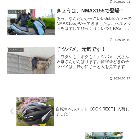
2026.07.04
竹林を抜けて登っていくと三段の滝が順
番に見えます。雨の後で、水量も多く、
きょうは、NMAX155で登場！
いいところ
気持ちの良い水しぶきが。...
あっ、なんだかかっこいいJubiloカラーの
NMAX155がやってきましたよ。ヘルメッ
トをはずしてびっくり！いつもPAS
Braceに乗っているお客様でした。つい最
近納車されたばかりのNMAX155で森町ま
2025.05.19
でプチツーリングに来て下さったそう...
子ツバメ、元気です！
いいところ
「ワタシも、ボクも！」ツバメ 父さん
＆母さんがんばります。留守番どきの子
ツバメは、静かにじっと人を見てます。
無事に大きくなあれ。
2024.05.27
自転車ヘルメット【OGK RECT】入荷し
ました！