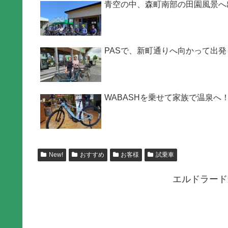
青空の中、森町南部の田園風景へ
PASで、新町通りへ向かって出発
WABASHを乗せて家族で温泉へ
New!
おすすめ
お客様
試乗車
エルドラード