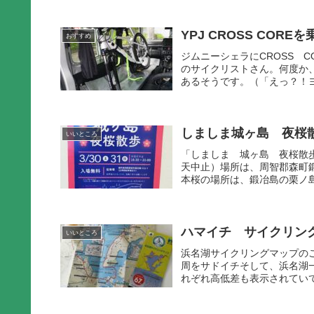
YPJ CROSS COR
おすすめ
ジムニーシェラにCROSS 
のサイクリストさん。何度か
あるそうです。（「えっ？！ヨ
しましま城ヶ島 夜桜散歩
いいところ
「しましま 城ヶ島 夜桜散歩
天中止）場所は、周智郡森町鍛
本桜の場所は、鍛冶島の栗ノ島
ハマイチ サイクリング
いいところ
浜名湖サイクリングマップの
周をサドイチそして、浜名湖
れぞれ高低差も表示されていて