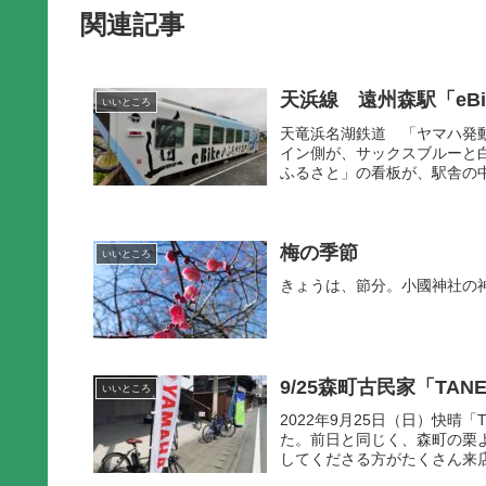
関連記事
天浜線 遠州森駅「eB
いいところ
天竜浜名湖鉄道 「ヤマハ発
イン側が、サックスブルーと白
ふるさと」の看板が、駅舎の
梅の季節
いいところ
きょうは、節分。小國神社の
9/25森町古民家「TA
いいところ
2022年9月25日（日）快晴
た。前日と同じく、森町の栗
してくださる方がたくさん来店