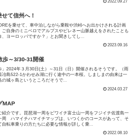
2022.09.27
Eを乗せて信州へ！
COREを乗せて、車中泊しながら乗鞍や渋峠へお出かけされる計画
、ご自身のミニベロでアルプスやピレネー山脈越えをされたことも
、ヨーロッパですか？」とお聞きしてし...
2023.09.16
～3/30-31開催
」2024年３月30日(土）～31日（日）開催されるそうです。（雨
冶島522-1かわせみ湖に行く途中の一本桜。しましまの由来は一
の城ヶ島というところだそうで...
2024.03.27
MAP
ご紹介です。琵琶湖一周をビワイチ富士山一周をフジイチ佐渡島一
一周 ハマイチハマイチマップは、いつくかのコースがあって、そ
自転車乗りの方たちに必要な情報が詳しく乗...
2022.08.10