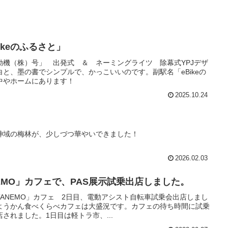
ikeのふるさと」
動機（株）号」 出発式 ＆ ネーミングライツ 除幕式YPJデザ
と、墨の書でシンプルで、かっこいいのです。副駅名「eBikeの
中やホームにあります！
2025.10.24
神域の梅林が、少しづつ華やいできました！
2026.02.03
NEMO」カフェで、PAS展示試乗出店しました。
「TANEMO」カフェ 2日目、電動アシスト自転車試乗会出店しまし
ようかん食べくらべカフェは大盛況です。カフェの待ち時間に試乗
されました。1日目は軽トラ市、...