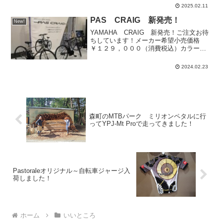
まのおかげで、この日を迎えることがで
2025.02.11
きました。店オープン以来、予想をはる
かに超える様々な...
PAS CRAIG 新発売！
New!
YAMAHA CRAIG 新発売！ご注文お待
ちしています！メーカー希望小売価格
￥１２９，０００（消費税込）カラー
は、３色●マットラベンダー●マットグレ
イッシュベージュ●マットジェットブラッ
2024.02.23
ク
森町のMTBパーク ミリオンペタルに行
ってYPJ-Mt Proで走ってきました！
Pastoraleオリジナル～自転車ジャージ入
荷しました！
ホーム
いいところ