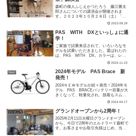
森町の偉人ふじえかつたろう 藤江勝太
郎さんについての講演会が開催されま
す。２０２３年１０月２８日（土）「藤
江勝太郎と台湾茶」森町文化会館 大ホ
2023.09.29
ール会場 午後１時開演 午後１時３０
分～3時30分（予定）入場無料講師 樺島
PAS WITH DXといっしょに通
いいところ
彩波 氏（かばしま い...
学！
ご家族で試乗来店されて、いろいろなモ
デルを試乗いただきました。選ばれたの
は、PAS WITH DX。カラーは、レン
ガ色のようなブリックレッ
2024.11.23
ド。･････････最近楽しんでいること
は？「友達といろんな話をしている時間
2024年モデル PAS Brace 新
New!
が楽しいです！」にっこり...
発売！
2024ＮＥＷモデルが続々発売！2024年モ
デル PAS BRACEバッテリー容量が大
きくなって、軽量化され、脱着もスムー
ズになりました。カラーは、グロスブル
2024.04.17
ー、ソリッドグレー、そしてこのスノー
ホワイトです。通勤・通学におすすめで
グランドオープンから2周年！
いいところ
す！試乗車...
2025年2月11日火曜日グランドオープン
から、今日で2周年のエルドラード森町で
す。お客さまやお取引先様はじめ、当店
に関りを持ってくださった様々なみなさ