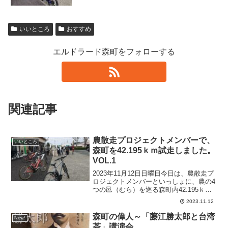
いいところ
おすすめ
エルドラード森町をフォローする
関連記事
農散走プロジェクトメンバーで、
いいところ
森町を42.195ｋｍ試走しました。
VOL.1
2023年11月12日日曜日今日は、農散走プ
ロジェクトメンバーといっしょに、農の4
つの邑（むら）を巡る森町内42.195ｋｍ
をe-Bikeで走ります。サイクルマップ作
2023.11.12
成のための試走です。どんな農の風景を
見ることができるのか、楽しみです。
森町の偉人～「藤江勝太郎と台湾
New!
AM...
茶」講演会