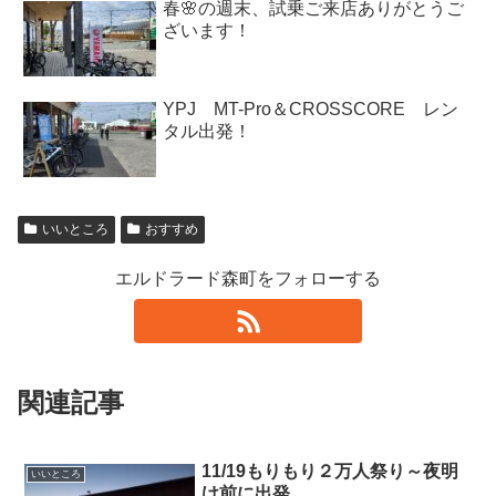
春🌸の週末、試乗ご来店ありがとうご
ざいます！
YPJ MT-Pro＆CROSSCORE レン
タル出発！
いいところ
おすすめ
エルドラード森町をフォローする
関連記事
11/19もりもり２万人祭り～夜明
いいところ
け前に出発