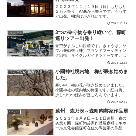
２０２３年１１月１９日（日）もりもり
２万人祭り AM6から搬入です。もうす
ぐ出発。朝焼けがきれいです。
2023.11.19
3つの乗り物を乗り継いで、森町
いいところ
巡りツアー出発！
青空がまぶしい快晴です。きょうは、ヤ
マハ発動機（株）ブランドマーケティン
グ部様 サイクルガイドツアーです。初
の試みで、3つの乗り物に乗る企画です。
2025.12.16
ＰＡＳ➡天浜線 ラッピング列車ebIKEの
ふるさと号に乗車➡ＹＰＪに乗り替え
小國神社境内地 梅が咲き始めま
いいところ
る！まずは、ＰＡＳ...
した。
寒い中、梅の花が咲き始めていました。
小國神社の境内地の梅園です。紅白梅、
少しづつつぼみがほころんでいます。
2025.02.17
遠州 森乃炎～森町陶芸家作品展
イベント
２０２３年６月９日～１１日遠州 森の
炎第６回 森町陶芸家作品展森町ミキホ
ール文化会館森町在住の陶芸家の作品
と、遠江総合高校の生徒さんたちの作品