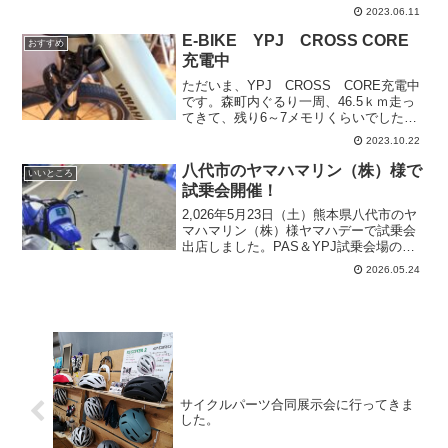
が一堂に見られる作品展です。いろいろ
2023.06.11
な窯元の作品を一度に見ることができ
て、しかも数年ぶりの開催とい...
E-BIKE YPJ CROSS CORE
おすすめ
充電中
ただいま、YPJ CROSS CORE充電中
です。森町内ぐるり一周、46.5ｋｍ走っ
てきて、残り6～7メモリくらいでした。
南部の平地はオートモード、北部の山道
2023.10.22
でハイモードで走りました。体力無い私
でも、E-BIKEなら楽々です。車やオート
八代市のヤマハマリン（株）様で
いいところ
バイ...
試乗会開催！
2,026年5月23日（土）熊本県八代市のヤ
マハマリン（株）様ヤマハデーで試乗会
出店しました。PAS＆YPJ試乗会場の近
くの広い駐車場では、ヤマハ親子バイク
2026.05.24
教室が開催されていました。こども用オ
ートバイPW50やヘルメットなどがずらり
と並べら...
サイクルパーツ合同展示会に行ってきま
した。