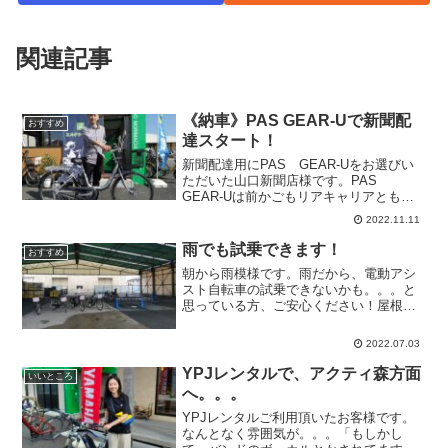
関連記事
《納車》PAS GEAR-Uで新聞配
おすすめ
達スタート！
新聞配達用にPAS GEAR-Uをお選びい
ただいた山口新聞店様です。PAS
GEAR-Uは前かごもリアキャリアとも積
載性があり、頑丈な業務用モデルです。
2022.11.11
新聞を積載しても走りをアシストしてく
れるので便利です。ＰＡＳ ＧＥＡＲ－
雨でも試乗できます！
おすすめ
Ｕが快適な配達に...
朝から雨模様です。雨だから、電動アシ
スト自転車の試乗できないかも。。。と
思っている方、ご安心ください！屋根付
きで、試乗できる場所がありますので、
ぜひ試乗ご来店お待ちしています！
2022.07.03
YPJレンタルで、アクティ森方面
いいところ
へ。。。
YPJレンタルご利用頂いたお客様です。
なんとなく雰囲気が。。。「もしかし