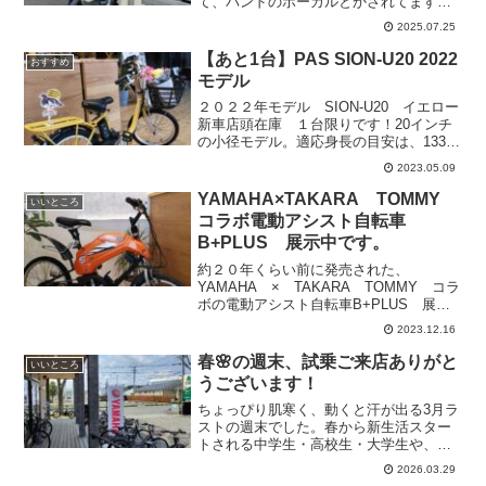
て、バンドのボーカルとかされてます
か？」とお尋ねしてしまったのですが、
2025.07.25
実はアウトドア派だそうです。訳わから
ない質問してすみません。ご友人といっ
【あと1台】PAS SION-U20 2022
おすすめ
しょにアクティ森方面へ走っ...
モデル
２０２２年モデル SION-U20 イエロー
新車店頭在庫 １台限りです！20インチ
の小径モデル。適応身長の目安は、133ｃ
ｍ以上です。試乗車も有ります。お気軽
2023.05.09
にご来店ください！メーカー希望小売価
格１３２，０００円（消費税10％含む）
YAMAHA×TAKARA TOMMY
いいところ
（本体価...
コラボ電動アシスト自転車
B+PLUS 展示中です。
約２０年くらい前に発売された、
YAMAHA × TAKARA TOMMY コラ
ボの電動アシスト自転車B+PLUS 展示
中です。カラーリングが何種類かあった
2023.12.16
ようです。今、発売されたらきっと大人
気かもしれません！
春🌸の週末、試乗ご来店ありがと
いいところ
うございます！
ちょっぴり肌寒く、動くと汗が出る3月ラ
ストの週末でした。春から新生活スター
トされる中学生・高校生・大学生や、車
にPASを載せて旅をスタートされる方、
2026.03.29
ご近所のお買い物に今度からPASで行か