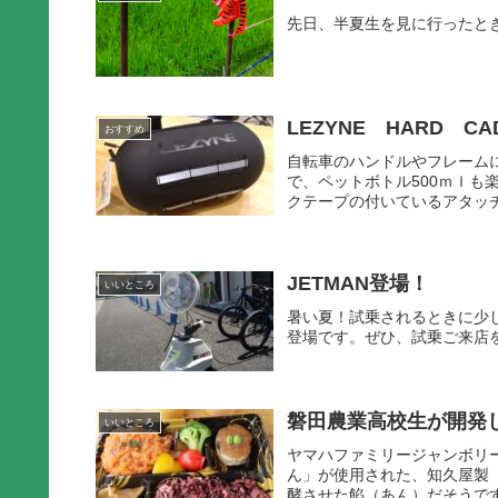
先日、半夏生を見に行ったと
LEZYNE HARD C
おすすめ
自転車のハンドルやフレームに取付で
で、ペットボトル500ｍｌ
クテープの付いているアタッチ
JETMAN登場！
いいところ
暑い夏！試乗されるときに少し
登場です。ぜひ、試乗ご来店
磐田農業高校生が開発
いいところ
ヤマハファミリージャンボリ
ん」が使用された、知久屋製
酵させた餡（あん）だそうです