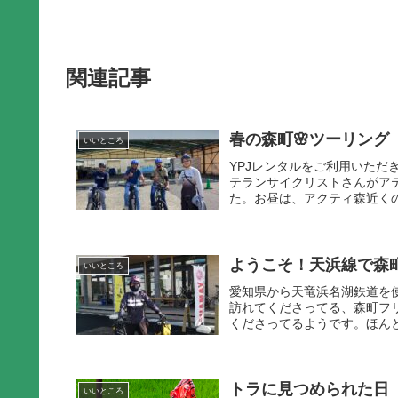
関連記事
春の森町🌸ツーリング
いいところ
YPJレンタルをご利用いた
テランサイクリストさんがア
た。お昼は、アクティ森近くの
ようこそ！天浜線で森
いいところ
愛知県から天竜浜名湖鉄道を
訪れてくださってる、森町フ
くださってるようです。ほんと
トラに見つめられた日
いいところ