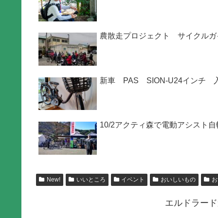
農散走プロジェクト サイクルガ
新車 PAS SION-U24インチ
10/2アクティ森で電動アシスト
New!
いいところ
イベント
おいしいもの
お
エルドラード