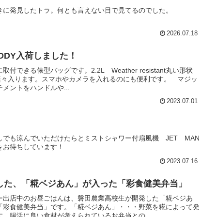
きに発見したトラ。何とも言えない目で見てるのでした。
2026.07.18
ADDY入荷しました！
きる俵型バッグです。2.2L Weather resistant丸い形状
も楽々入ります。スマホやカメラを入れるのにも便利です。 マジッ
メントをハンドルや...
2023.07.01
でも涼んでいただけたらとミストシャワー付扇風機 JET MAN
をお待ちしています！
2023.07.16
した、「糀ベジあん」が入った「彩食健美弁当」
ー出店中のお昼ごはんは、磐田農業高校生が開発した「糀ベジあ
「彩食健美弁当」です。「糀ベジあん」・・・野菜を糀によって発
。腸活に良い食材が考えられているお弁当との...