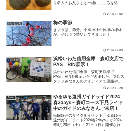
り名人のお父さまと一緒にこころを込め
て作られたかぼちゃ。ありがとうござい
ます！
2025.08.02
梅の季節
いいところ
きょうは、節分。小國神社の神域の梅林
が、少しづつ華やいできました！
2026.02.03
浜松いわた信用金庫 森町支店で
おすすめ
PAS RIN展示！
浜松いわた信用金庫 森町支店様で
PAS RINを展示いただきました。支店ス
タッフみなさんのアイディアで風船や
POPでディスプレイされ、RINが輝いて
2022.10.28
いました。来月からいよいよ業務で森町
内のあちらこちらをＲＩＮで走られるそ
ゆるゆる遠州ガイドライド2024
New!
うです。PAS RI...
春2days～森町コース下見ライド
中のガイドのみなさんご来店！
毎回好評のサイクルイベント「ゆるゆる
遠州ガイドライド2024春2days」が2024
年4月20日（土）～21日（日）開催されま
す。その森町コースの下見にガイドサイ