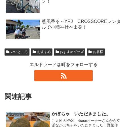
グ！
薫風香る～YPJ CROSSCOREレンタ
ルで小國神社へ出発！
いいところ
おすすめ
おすすめグッズ
お客様
エルドラード森町をフォローする
関連記事
かぼちゃ いただきました。
おいしいもの
ご近所のPAS Braceオーナーさんから立
派なかぼちゃをいただきました！野菜作