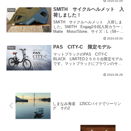
2024.02.04
クリストさんが来店されました。今年も
ぜひ当店を休憩ポイントにご利用くださ
SMITH サイクルヘルメット 入
New!
い！少...
荷しました！
SMITH サイクルヘルメット 入荷しま
した。SMITH Engag2今回入荷カラー：
Matte Moss/Stone、サイズ：L（59～62
㎝）PRICE￥23,100（税込）
2024.03.04
PAS CITY-C 限定モデル
New!
マットブラックのPAS CITY-C
BLACK LIMITED２５００台限定モデル
です。マットブラックにブラウンのサド
ル＆ハンドル。CITY-Cは、グラフィック
も限定カラーのブラウンです。
2023.06.28
YAMAHAPAS CITY-C BLACK LI...
しまなみ海道 125CCバイクでツーリン
グ その2