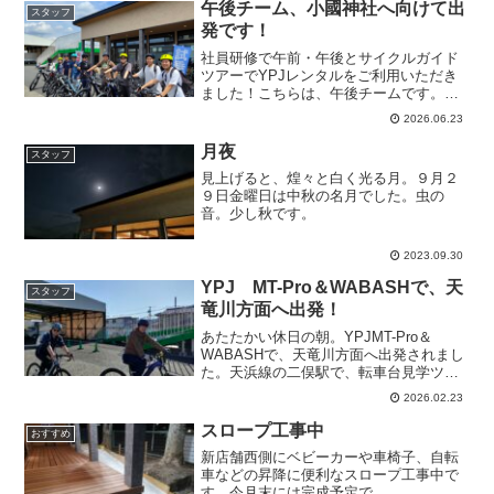
のお盆にも販売される...
午後チーム、小國神社へ向けて出
スタッフ
発です！
社員研修で午前・午後とサイクルガイド
ツアーでYPJレンタルをご利用いただき
ました！こちらは、午後チームです。気
温も上がって来たので、小國神社コース
2026.06.23
で、帰りに太田茶店で休憩されゆっくり
帰ってこられました。おつかれさまでし
月夜
スタッフ
た！
見上げると、煌々と白く光る月。９月２
９日金曜日は中秋の名月でした。虫の
音。少し秋です。
2023.09.30
YPJ MT-Pro＆WABASHで、天
スタッフ
竜川方面へ出発！
あたたかい休日の朝。YPJMT-Pro＆
WABASHで、天竜川方面へ出発されまし
た。天浜線の二俣駅で、転車台見学ツア
ーにも参加されたそうです。レンタサイ
2026.02.23
クルご利用ありがとうございました。ま
た、お気軽にご利用ください！
スロープ工事中
おすすめ
新店舗西側にベビーカーや車椅子、自転
車などの昇降に便利なスロープ工事中で
す。今月末には完成予定で