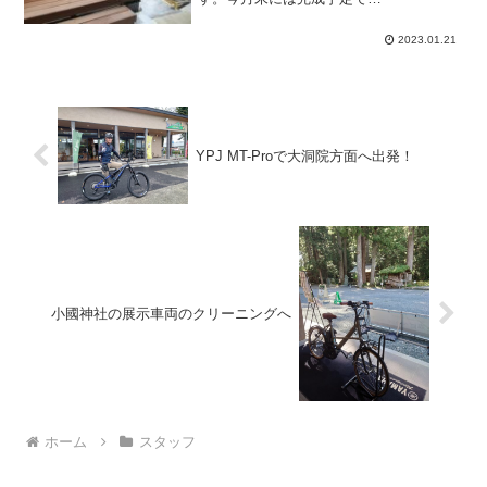
す。｡｡｡｡｡｡｡｡｡｡｡｡｡｡｡｡｡｡｡｡｡｡｡｡｡｡｡｡｡｡｡
｡｡｡｡｡｡｡｡｡｡｡｡｡｡｡｡｡｡｡｡｡｡｡｡｡｡｡｡｡｡｡｡｡｡
2023.01.21
｡｡｡｡｡...
YPJ MT-Proで大洞院方面へ出発！
小國神社の展示車両のクリーニングへ
ホーム
スタッフ