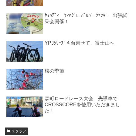
ﾔﾏﾊﾃﾞｨ ﾔﾏﾊｸﾞﾛｰﾊﾞﾙﾊﾟｰﾂｾﾝﾀｰ 出張試
乗会開催！
YPJｼﾘｰｽﾞ４台乗せて、富士山へ
梅の季節
森町ロードレース大会 先導車で
CROSSCOREを使用いただきまし
た！
スタッフ