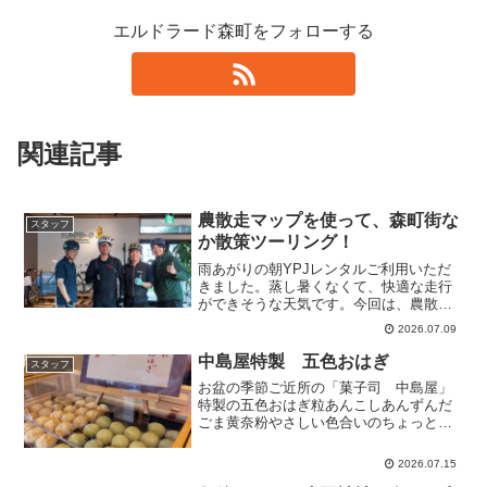
エルドラード森町をフォローする
関連記事
農散走マップを使って、森町街な
スタッフ
か散策ツーリング！
雨あがりの朝YPJレンタルご利用いただ
きました。蒸し暑くなくて、快適な走行
ができそうな天気です。今回は、農散走
プロジェクトメンバーで作った、森町の
2026.07.09
街なかサイクリングマップを使って走行
されるそうです。eBike初走行でちょっぴ
中島屋特製 五色おはぎ
スタッフ
り緊張されていた...
お盆の季節ご近所の「菓子司 中島屋」
特製の五色おはぎ粒あんこしあんずんだ
ごま黄奈粉やさしい色合いのちょっと小
ぶりで食べやすい大きさの、ほんとにお
いしいおはぎ！1ケと言わず、つい、2ケ
2026.07.15
とか。。。食べたくなっちゃいます。8月