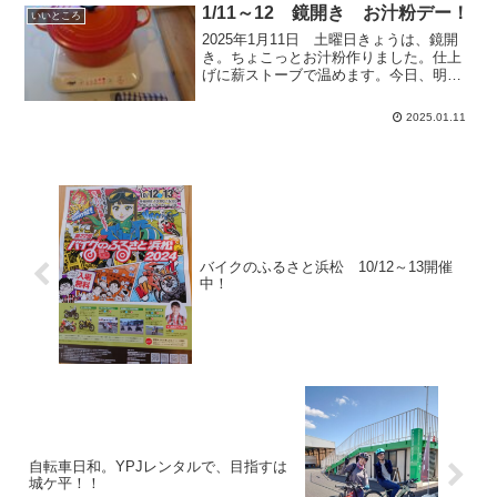
内は静かで、アンティーク家...
1/11～12 鏡開き お汁粉デー！
いいところ
2025年1月11日 土曜日きょうは、鏡開
き。ちょこっとお汁粉作りました。仕上
げに薪ストーブで温めます。今日、明日
限定でご来店の方、どうぞ！
2025.01.11
バイクのふるさと浜松 10/12～13開催
中！
自転車日和。YPJレンタルで、目指すは
城ケ平！！