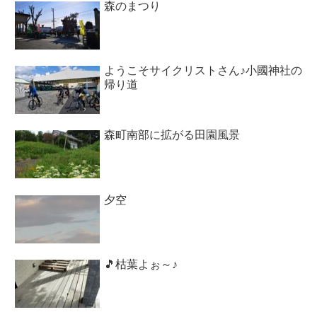
森のまつり
ようこそサイクリストさん♪小國神社の
帰り道
森町南部に拡がる田園風景
夕空
🎵枯葉よぉ～♪