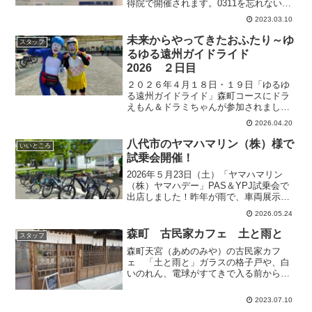
得院で開催されます。0311を忘れない、
追悼の想いも込めて企画された音楽会。
2023.03.10
森町に移住された、森町地域おこし協力
隊員さんが企画されました。エルドラー
未来からやってきたおふたり～ゆ
スタッフ
ド森町も出店します。A...
るゆる遠州ガイドライド
2026 ２日目
２０２６年４月１８日・１９日「ゆるゆ
る遠州ガイドライド」森町コースにドラ
えもん＆ドラミちゃんが参加されまし
た！行き帰りの天浜線の中は、注目の的
2026.04.20
だったそうです！スタート前とゴール後
のおふたりです。おつかれさまでした。
八代市のヤマハマリン（株）様で
いいところ
試乗会開催！
2026年５月23日（土）「ヤマハマリン
（株）ヤマハデー」PAS＆YPJ試乗会で
出店しました！昨年が雨で、車両展示の
みでしたが、今年は眩い太陽、心地い５
2026.05.24
月の風の中、社員さんとご家族が試乗に
来て下さいました。スタンプラリーポイ
森町 古民家カフェ 土と雨と
スタッフ
ントで、かわいい...
森町天宮（あめのみや）の古民家カフ
ェ 「土と雨と」ガラスの格子戸や、白
いのれん、電球がすてきで入る前からわ
くわくします。しそソーダは暑い夏にの
どごしすっきり！レモン大福やスコーン
2023.07.10
（あんこ添え）もおいしかったです。店