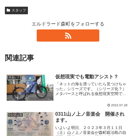
スタッフ
エルドラード森町をフォローする
関連記事
仮想現実でも電動アシスト？
スタッフ
「ネットの海を漂っていたら見つけちゃ
った」シリーズです。（シリーズ化？）
メタバースと呼ばれる仮想現実空間で
「バーチャルマーケット2022summer」
という世界最大規模のVRイベントが行わ
2022.07.28
れます。◤◢◤◢◤◢◤◢◤◢◤◢◤◢
📢『Vket20...
0311山ノ上ノ音楽会 開催され
いいところ
ます。
いよいよ明日、２０２３年３月１１日
（土）山ノ上ノ音楽会が森町鍛冶島の自