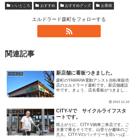
いいところ
おすすめ
おすすめグッズ
お客様
エルドラード森町をフォローする
関連記事
新店舗に看板つきました。
いいところ
森町のYAMAHA電動アシスト自転車販売
店のエルドラード森町です。新店舗建設
中です。きょう、店名看板がつきまし
た！年内完成予定で
す。｡｡｡｡｡｡｡｡｡｡｡｡｡｡｡｡｡｡｡｡｡｡｡｡｡｡｡｡｡｡｡
2022.12.10
｡｡｡｡｡｡｡｡｡｡｡｡｡｡｡｡｡｡｡｡｡｡｡...
CITY-Vで サイクルライフスタ
いいところ
ートです。
雨上がりに、CITY-V納車ご来店です。ご
夫妻で乗るそうです。山登りが趣味のご
主人。CITY-Vのバッテリーを目いっぱい