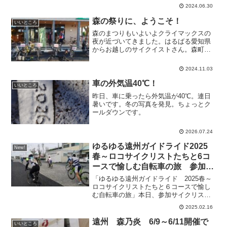
使ってぜひ遠くまで走ってください！お
2024.06.30
ふたりでサイクルライフを楽しんでくだ
さい！
森の祭りに、ようこそ！
いいところ
森のまつりもいよいよクライマックスの
夜が近づいてきました。はるばる愛知県
からお越しのサイクイストさん。森町フ
リークで何度も森町に来てくださってる
ので地元の人より、いいお店も場所も良
2024.11.03
くご存じです。いつもいい情報を教えて
頂いてます。今夜は、見ご...
車の外気温40℃！
いいところ
昨日、車に乗ったら外気温が40℃。連日
暑いです。冬の写真を発見。ちょっとク
ールダウンです。
2026.07.24
ゆるゆる遠州ガイドライド2025
New!
春～ロコサイクリストたちと6コ
ースで愉しむ自転車の旅 参加募
集開始！
「ゆるゆる遠州ガイドライド 2025春～
ロコサイクリストたちと６コースで愉し
む自転車の旅」本日、参加サイクリスト
募集スタートしました！開催日：２０２
2025.02.16
５年４月１２日（土）、１３日（日）
※雨天実施毎年恒例の遠州路を巡る、６
遠州 森乃炎 6/9～6/11開催で
いいところ