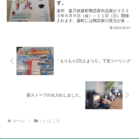
コースの自転車ツアー...
す。
遠州 森乃炎森町陶芸家作品展が２０２
３年６月９日（金）～１１日（日）開催
されます。森町には陶芸家の窯元が多数
あります。その陶芸家の作品が一度に見
2023.05.15
られる作品展です。さらに、出展作家さ
んの器で、森町名産のおいしいお茶＆お
菓子を味わえるコーナーも...
「もりもり2万人まつり」下見ツーリング
薪ストーブの火入れしました。
ホーム
いいところ