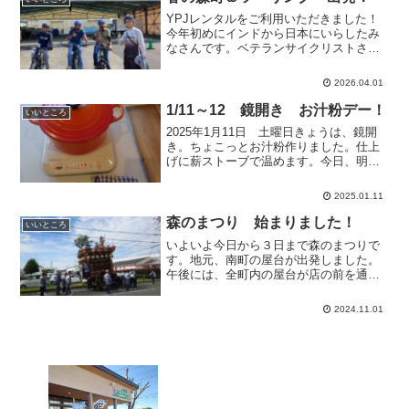
リング。孕...
YPJレンタルをご利用いただきました！
今年初めにインドから日本にいらしたみ
なさんです。ベテランサイクリストさん
がアテンドして森町ツアーに出発です！
森町北部に向かっていかれました。お昼
2026.04.01
は、アクティ森近くの「釜飯ライダー」
でおいしい釜飯を召し上...
1/11～12 鏡開き お汁粉デー！
いいところ
2025年1月11日 土曜日きょうは、鏡開
き。ちょこっとお汁粉作りました。仕上
げに薪ストーブで温めます。今日、明日
限定でご来店の方、どうぞ！
2025.01.11
森のまつり 始まりました！
いいところ
いよいよ今日から３日まで森のまつりで
す。地元、南町の屋台が出発しました。
午後には、全町内の屋台が店の前を通り
ます。店舗は通常営業中です。お気軽に
試乗来店お待ちしています。
2024.11.01