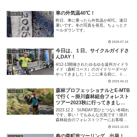
車の外気温40℃！
いいところ
昨日、車に乗ったら外気温が40℃。連日
暑いです。冬の写真を発見。ちょっとク
ールダウンです。
2026.07.24
今日は、１日、サイクルガイドさ
いいところ
んDAY！
4/12-13開催されたゆるゆる遠州ガイドラ
イド（森町コース）のガイドリーダーが
やってきました！ここに来る前に、トレ
ーニングで森町から春野町へ周智トンネ
2025.04.21
ルを超えて、また戻ってやってきまし
た。さすがリーダー！そのあともガイド
森林プロフェッショナルとE-MTB
いいところ
さんが入れ違いに続...
で行く～掛川森林組合フォレスト
ツアー2023秋に行ってきまし
た！
2023.12.2 SUNDAY雲ひとつない冬晴れ
です。寒い！でもみんな元気です！掛川
森林組合のフォレストツアーにお客様と
参加しました。掛川森林組合を出発後、
2023.12.03
しばちゃん牧場のジャージー牛たちのい
る厩舎のそばを走って、まずは里山ツー
春の森町🌸ツーリング 出発！
いいところ