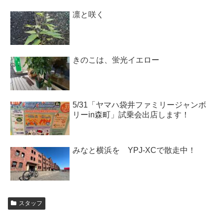
凛と咲く
きのこは、蛍光イエロー
5/31「ヤマハ袋井ファミリージャンボ
リーin森町」試乗会出店します！
みなと横浜を YPJ-XCで散走中！
スタッフ