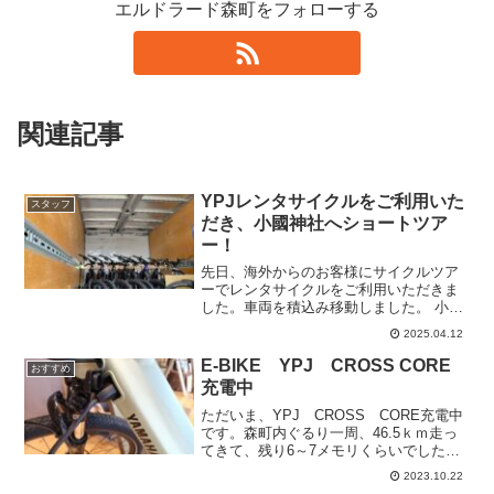
エルドラード森町をフォローする
関連記事
YPJレンタサイクルをご利用いた
スタッフ
だき、小國神社へショートツア
ー！
先日、海外からのお客様にサイクルツア
ーでレンタサイクルをご利用いただきま
した。車両を積込み移動しました。 小國
神社までのショートトリップツアーでし
2025.04.12
たが、みなさんとても楽しんでおられま
した。
E-BIKE YPJ CROSS CORE
おすすめ
充電中
ただいま、YPJ CROSS CORE充電中
です。森町内ぐるり一周、46.5ｋｍ走っ
てきて、残り6～7メモリくらいでした。
南部の平地はオートモード、北部の山道
2023.10.22
でハイモードで走りました。体力無い私