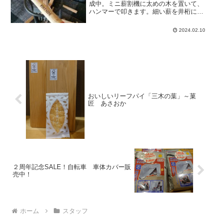
成中。ミニ薪割機に太めの木を置いて、
ハンマーで叩きます。細い薪を井桁に交
互に重ねて、火入れです。ほっ、上手く
点きました。
2024.02.10
おいしいリーフパイ「三木の葉」～菓
匠 あさおか
２周年記念SALE！自転車 車体カバー販
売中！
ホーム
スタッフ