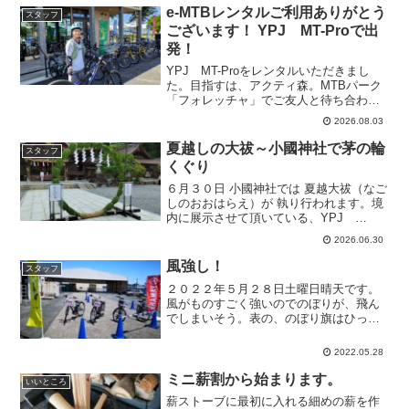
でも、E-BIKEなら楽々です。車やオート
e-MTBレンタルご利用ありがとう
スタッフ
バイ...
ございます！ YPJ MT-Proで出
発！
YPJ MT-Proをレンタルいただきまし
た。目指すは、アクティ森。MTBパーク
「フォレッチャ」でご友人と待ち合わせ
だそうです。暑い季節、水分補給しなが
2026.08.03
ら楽しんでください！
夏越しの大祓～小國神社で茅の輪
スタッフ
くぐり
６月３０日 小國神社では 夏越大祓（なご
しのおおはらえ）が 執り行われます。境
内に展示させて頂いている、YPJ
WABASH＆PAS ALLEYのメンテナンス
2026.06.30
の後、茅の輪くぐりしてお参りしまし
た。くぐり方を書いた看板を見ながら、
風強し！
スタッフ
左にぐるり、...
２０２２年５月２８日土曜日晴天です。
風がものすごく強いのでのぼりが、飛ん
でしまいそう。表の、のぼり旗はひっこ
めましたが、今日も元気に営業中です。
電動アシスト自転車 YAMAHA PAS試
2022.05.28
乗ご来店お待ちしています！
ミニ薪割から始まります。
いいところ
薪ストーブに最初に入れる細めの薪を作