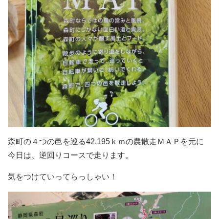
森町の４つの邑を巡る42.195ｋｍの農散走ＭＡＰを元に
今日は、逆回りコースで走ります。
気をつけていってらっしゃい！