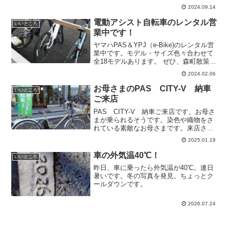
は、これから定番コースのかわせみ湖方
2024.09.14
面に向かわれました。また気軽にいらし
てください！いつもあり...
電動アシスト自転車のレンタル営
いいところ
業中です！
ヤマハPAS＆YPJ（e-Bike)のレンタル営
業中です。モデル・サイズ色々合わせて
全18モデルあります。 ぜひ、森町散策に
ご利用ください。こちらのサイトから直
2024.02.06
接お申込みできます！
お母さまのPAS CITY-V 納車
いいところ
ご来店
PAS CITY-V 納車ご来店です。お母さ
まが乗られるそうです。染色や織物をさ
れている素敵なお母さまです。来店され
た際、染色で灰を使うと伺いました。ち
2025.01.19
ょうど、薪ストーブの灰が缶いっぱいに
なったところだったので、PASと一緒に
車の外気温40℃！
いいところ
車に載せて頂き...
昨日、車に乗ったら外気温が40℃。連日
暑いです。冬の写真を発見。ちょっとク
ールダウンです。
2026.07.24