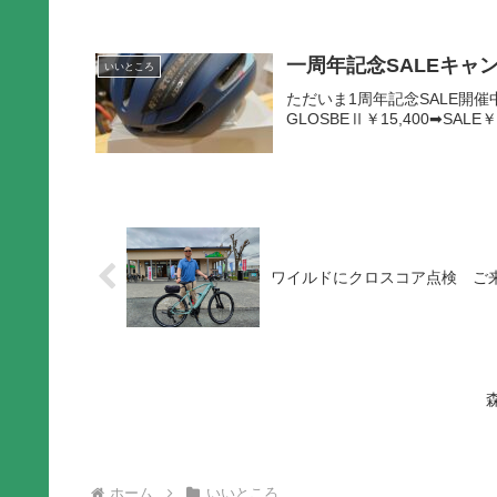
一周年記念SALEキャン
いいところ
ただいま1周年記念SALE開催中
GLOSBEⅡ￥15,400➡S
ワイルドにクロスコア点検 ご
ホーム
いいところ