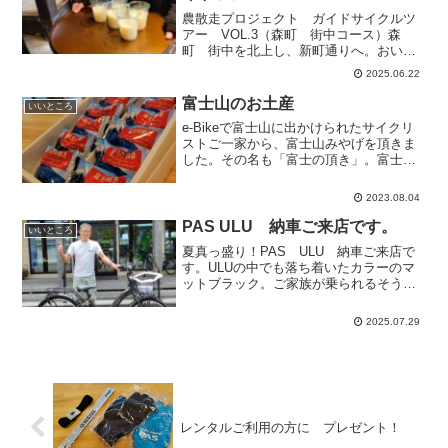
農散走プロジェクト ガイドサイクルツ
アー VOL.3（森町 街中コース）森
町 街中を北上し、新町通りへ。おいし
い和菓子店、糀店、駄菓子屋、ゲストハ
2025.06.22
ウス、ジェラード＆米穀店などが軒を連
ねる、新町通り。森町の歴史や伝統文化
富士山のお土産
いいところ
に詳しいご主人にお話し...
e-Bikeで富士山に出かけられたサイクリ
ストご一家から、富士山みやげを頂きま
した。その名も「富士の頂き」。富士山
の形で、頂上に雪を思わせるホワイトチ
ョコが練りこまれている美味しいクラン
2023.08.04
チチョコ。ごちそうさまでした！みなさ
んで夏休みも楽しん...
PAS ULU 納車ご来店です。
いいところ
夏真っ盛り！PAS ULU 納車ご来店で
す。ULUの中でも落ち着いたカラーのマ
ットブラック。ご家族が乗られるそうで
す。お父様が来店されました。普段は、
ビッグバイクでツーリングを楽しまれて
2025.07.29
いらっしゃるそうです。暑い日が続いて
います。オートバイ...
レンタルご利用の方に プレゼント！