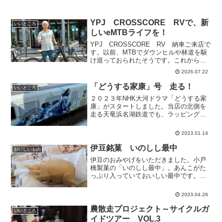
YPJ CROSSCORE RVで、新
いいところ
しいeMTBライフを！
YPJ CROSSCORE RV 納車ご来店で
す。以前、MTBでダウンヒルや林道を駆
け巡っておられたそうです。これから
は、坂道もグイグイ上るeBikeで新しいサ
2026.07.22
イクルライフを楽しんでください！この
あと、道の守り神の天宮神社へ自転車守
「どうする家康」号 走る！
いいところ
りを授か...
２０２３年NHK大河ドラマ「どうする家
康」がスタートしました。当店の北側を
走る天竜浜名湖鉄道でも、ラッピング電
車が走っていま
す。｡｡｡｡｡｡｡｡｡｡｡｡｡｡｡｡｡｡｡｡｡｡｡｡｡｡｡｡｡｡｡
2023.01.14
｡｡｡｡｡｡｡｡｡｡｡｡｡｡｡｡｡｡｡｡｡｡｡｡｡...
伊豆銘菓 いのしし最中
おいしいもの
伊豆のおみやげをいただきました。小戸
橋製菓の「いのしし最中」。あんこがた
っぷり入っていておいしい最中です。あ
～、もう1つ食べたい！・・・後ろで「食
べ物を与えないでください。」とメカニ
2023.04.26
ックの声が飛びます。
農散走プロジェクト～サイクルガ
いいところ
イドツアー VOL.3