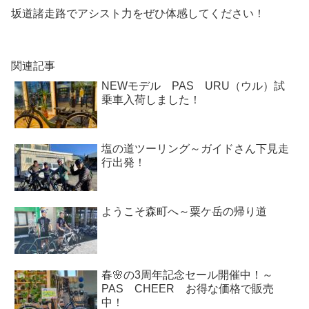
坂道諸走路でアシスト力をぜひ体感してください！
関連記事
NEWモデル PAS URU（ウル）試
乗車入荷しました！
塩の道ツーリング～ガイドさん下見走
行出発！
ようこそ森町へ～粟ケ岳の帰り道
春🌸の3周年記念セール開催中！～
PAS CHEER お得な価格で販売
中！