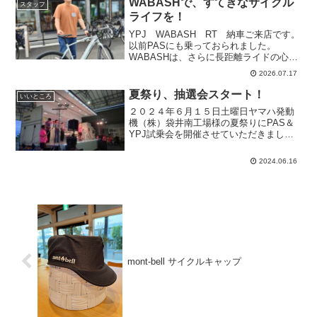
WABASHで、すてきなサイクル
スタッフ
ライフを！
YPJ WABASH RT 納車ご来店です。
以前PASにも乗っておられました。
WABASHは、さらに長距離ライドの心強
い相棒になりますね。ご夫妻で道の駅巡
2026.07.17
りを楽しんでいるそうです。県内や近隣
の県はほぼ行かれたとのこと。WABASH
夏祭り、抽選会スタート！
いいところ
を車に載せ...
２０２４年６月１５日土曜日ヤマハ発動
機（株）袋井南工場様の夏祭りにPAS＆
YPJ試乗会を開催させていただきまし
た。おかげさまで、試乗会も大盛況でし
た。ご来場のみなさんありがとうござい
2024.06.16
ました！夏祭りのお楽しみ抽選会がスタ
ート！会場の皆さんがみ...
mont-bell サイクルキャップ