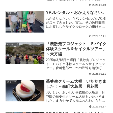
いていました。このまま、蔵雲院（城
2026.05.10
下）方面へ向かって北上します。
YPJレンタル～おかえりなさい。
スタッフ
おかえりなさい。 YPJレンタルのお客様
が戻ってきました。実は、その数時間前
にお渡ししたサイクルロックの掛け方が
わからないと二人で一度店に戻ってこら
れました。鍵がかからないままでは、安
2024.10.21
心してどこかに立ち寄ることができない
のでと。。なんだか申...
「農散走プロジェクト Ｅバイク
いいところ
体験スクール＆サイクルツアー」
～天方編
2025年3月8日土曜日「農散走プロジェク
ト Ｅバイク体験スクール＆サイクルツ
アー」森町北部の二つの邑巡り編森町市
街地を後にして、向かうは北部の天方方
2025.03.11
面。アクティ森を過ぎて、鍛冶島地区の
栗之島へ。見事な一本桜が有名です。古
苺🍓生クリーム大福 いただきま
スタッフ
くは「吉川紙」とい...
した！～森町大鳥居 月花園
おいしい、おいしい🍓森町の大鳥居 月
花園の苺🍓生クリーム大福をいただきま
した。まろやかで大福ふわふわ、もちも
ちなんとも美味しかったです。ごちそう
2025.01.17
さまです。