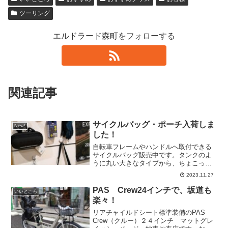
ツーリング
エルドラード森町をフォローする
関連記事
サイクルバッグ・ポーチ入荷しま
New!
した！
自転車フレームやハンドルへ取付できる
サイクルバッグ販売中です。タンクのよ
うに丸い大きなタイプから、ちょこっと
した小物や小銭も入れられる小さいタイ
2023.11.27
プまで、あります。ぜひ、自転車散歩の
おともにどうぞ。
PAS Crew24インチで、坂道も
いいところ
楽々！
リアチャイルドシート標準装備のPAS
Crew（クルー）２４インチ マットグレ