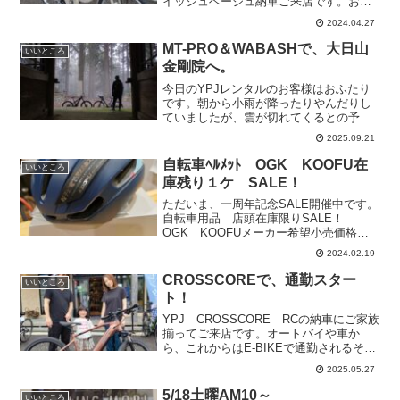
イッシュベージュ納車ご来店です。お子
さんを乗せて、坂道も楽に登れます。ご
2024.04.27
家族みなさんで、PAS Crewでサイクル
ライフを楽しんでください！ありがとう
MT-PRO＆WABASHで、大日山
いいところ
ございました...
金剛院へ。
今日のYPJレンタルのお客様はおふたり
です。朝から小雨が降ったりやんだりし
ていましたが、雲が切れてくるとの予報
で車にYPJ MT-Pro、WABASHを積んで
2025.09.21
森町三倉方面へ向かわれました。今日雨
天で営業されていないミリオンペタルバ
自転車ﾍﾙﾒｯﾄ OGK KOOFU在
いいところ
イクパーク...
庫残り１ケ SALE！
ただいま、一周年記念SALE開催中です。
自転車用品 店頭在庫限りSALE！
OGK KOOFUメーカー希望小売価格
￥15,400➡￥9,900バイザー付です。店頭
2024.02.19
在庫 1ケのみです。お早めにどうぞ！
CROSSCOREで、通勤スター
いいところ
ト！
YPJ CROSSCORE RCの納車にご家族
揃ってご来店です。オートバイや車か
ら、これからはE-BIKEで通勤されるそう
です。オートバイも車もすてきにカスタ
2025.05.27
ムされたりして、とても大事にされてい
るオーナーさんです。きっと
5/18土曜AM10～
いいところ