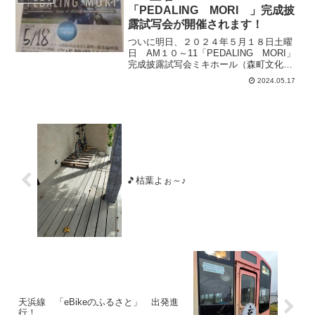
CROSSCOREも...
「PEDALING MORI 」完成披
露試写会が開催されます！
ついに明日、２０２４年５月１８日土曜
日 AM１０～11「PEDALING MORI」
完成披露試写会ミキホール（森町文化会
館）で上映されます！PASのふるさと森
2024.05.17
町の魅力が満載！ヤマハ発動機（株）様
が製作されました。入場無料です。そし
て試写会の...
🎵枯葉よぉ～♪
天浜線 「eBikeのふるさと」 出発進
行！