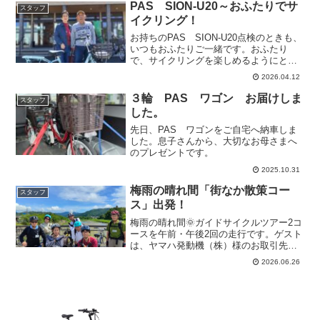
いう節目の年でもあります。...
PAS SION-U20～おふたりでサ
スタッフ
イクリング！
お持ちのPAS SION-U20点検のときも、
いつもおふたりご一緒です。おふたり
で、サイクリングを楽しめるようにと、
新しいPAS SION-U20をお選びいただき
2026.04.12
ました。「新しいPASは、あなたの好き
な色にすればいいよ。」とご主人。「い
３輪 PAS ワゴン お届けしま
スタッフ
つも...
した。
先日、PAS ワゴンをご自宅へ納車しま
した。息子さんから、大切なお母さまへ
のプレゼントです。
2025.10.31
梅雨の晴れ間「街なか散策コー
スタッフ
ス」出発！
梅雨の晴れ間🌞ガイドサイクルツアー2コ
ースを午前・午後2回の走行です。ゲスト
は、ヤマハ発動機（株）様のお取引先メ
ーカーの皆様です。こちらは、「森町の
2026.06.26
街なか散策コース」の午前チーム。ＰＡ
Ｓで太田川沿いをぐるり周ります。太田
川に架かる森川橋で森...