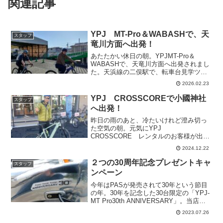
関連記事
YPJ MT-Pro＆WABASHで、天
スタッフ
竜川方面へ出発！
あたたかい休日の朝。YPJMT-Pro＆
WABASHで、天竜川方面へ出発されまし
た。天浜線の二俣駅で、転車台見学ツア
ーにも参加されたそうです。レンタサイ
2026.02.23
クルご利用ありがとうございました。ま
た、お気軽にご利用ください！
YPJ CROSSCOREで小國神社
スタッフ
へ出発！
昨日の雨のあと、冷たいけれど澄み切っ
た空気の朝。元気にYPJ
CROSSCORE レンタルのお客様が出
発！今日は半日ちょこっとショートコー
2024.12.22
スで、小國神社方面へ行かれました。気
をつけていってらっしゃい！
２つの30周年記念プレゼントキャ
スタッフ
ンペーン
今年はPASが発売されて30年という節目
の年。30年を記念した30台限定の「YPJ-
MT Pro30th ANNIVERSARY」。当店か
ら応募された方が当選しています。そし
2023.07.26
てジュビロ磐田がJリーグ昇格から30年と