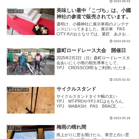
2024.06.03
した。どうか、みんな無事でいてね。
美味しい最中「こづち」は、小國
いいところ
神社の参道で販売されています。
週明け、小國神社に展示車両のメンテナ
ンスにいってきました。展示車 PAS
CITY-Xのおとなりでは、菓匠 あさお
か スタッフさんが新銘菓「こづち（小
2024.09.02
槌）」を出張販売されていました。小國
神社にゆかりの打ち出の小槌を模した、
森町ロードレース大会 開催日
スタッフ
美味しい最中です。...
2025年2月2日（日）森町ロードレース大
会あいにく小雨の朝先導車として、
YPJ CROSSCOREをご利用いただきま
した。先導スタッフのみなさんです。表
の通りは、参加ランナーのみなさんが
2025.02.02
次々と会場の森町文化会館に向かって傘
をさして歩いてい...
サイクルスタンド
おすすめグッズ
サイクルスタンドタイヤ幅の太い
YPJ MT-PROやYPJ-XCはもちろん、
YPJ WABASH、PAS BRACE、
PAS CITY-Xなどにも使えます。保管・
配送時に便利です。サイクルスタンド店
2023.05.29
頭価格 5,500円（消費税込）
梅雨の晴れ間
スタッフ
雨上がりに窓を開けたら、青空と白い雲