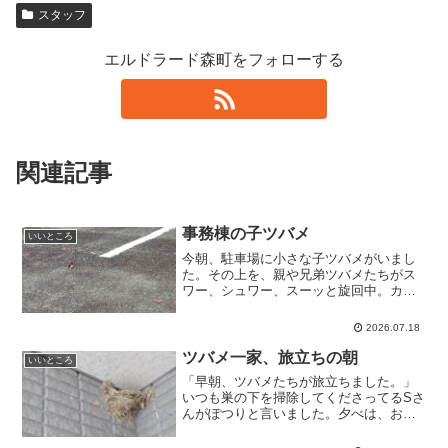
スタッフ
エルドラード森町をフォローする
関連記事
事務棟の子ツバメ
いいところ
今朝、駐車場に小さな子ツバメがいまし
た。その上を、親や兄弟ツバメたちがス
ワー、シュワー、スーッと旋回中。カラ
スとか来ないで！と念じつつ、写真を撮
ろうとちょっと近づいたら飛び立ちまし
2026.07.18
た。そして、店舗向かいのツバメたちも
みんな巣立ったようです。...
ツバメ一家、旅立ちの朝
いいところ
「早朝、ツバメたちが旅立ちました。」
いつも巣の下を掃除してくださってるSさ
んがぽつりと言いました。夕べは、おし
くらまんじゅうみたいに親子で寄り添っ
て寝てたのに。その日は突然やってきま