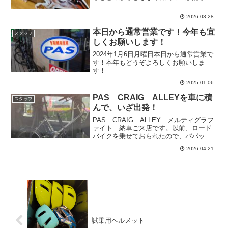
てきました。箱の中に入っている、雷鳥
の切り抜きをひそかに集めております。
2026.03.28
本日から通常営業です！今年も宜
スタッフ
しくお願いします！
2024年1月6日月曜日本日から通常営業で
す！本年もどうぞよろしくお願いしま
す！
2025.01.06
PAS CRAIG ALLEYを車に積
スタッフ
んで、いざ出発！
PAS CRAIG ALLEY メルティグラフ
ァイト 納車ご来店です。以前、ロード
バイクを乗せておられたので、パパッと
手際よくALLEYを固定されました。
2026.04.21
「ALLEYと一緒にお買い物に出かけま
す！」明るくさわやかな笑顔で出発され
ました。あり...
試乗用ヘルメット