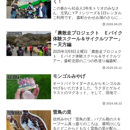
く！
この春から社会人1年生トリオのみなさ
ん、元気にＹPＪシリーズを1日レンタル
ご利用です。 森町かわせみ湖のさらに上
流の「ミリオンペタルバイクパーク」
2026.06.05
（横を通ったそうです。）近くの「エミ
ュー牧場」まで行ってきたそうです。 ち
「農散走プロジェクト Ｅバイク
いいところ
ょうど「ぷぶふの日」...
体験スクール＆サイクルツアー」
～天方編
2025年3月8日土曜日「農散走プロジェク
ト Ｅバイク体験スクール＆サイクルツ
アー」森町北部の二つの邑巡り編森町市
街地を後にして、向かうは北部の天方方
2025.03.11
面。アクティ森を過ぎて、鍛冶島地区の
栗之島へ。見事な一本桜が有名です。古
モンゴルみやげ
スタッフ
くは「吉川紙」とい...
オートバイライダーさんからモンゴルみ
やげをいただきました。ラクダとゲルイ
ラストのマグネット。そして、現地でと
ても貴重な岩塩です。ライダーさん、30
年近く前にモンゴルラリーに出場したと
2024.09.23
きに道に迷ってしまい、現地の方に助け
て頂いたそうです。なん...
雷鳥の里
いいところ
信州みやげ「雷鳥の里」バブル期のスキ
ーブーム真っ盛りのころは、週明けにな
るとどこからともなく雷鳥の里が配られ