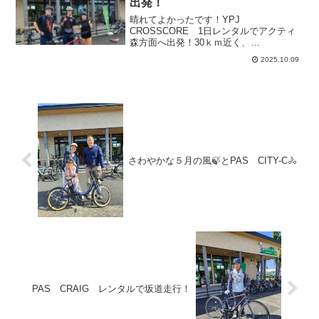
出発！
晴れてよかったです！YPJ
CROSSCORE 1日レンタルでアクティ
森方面へ出発！30ｋｍ近く、
CROSSCOREで森町を探索されたそうで
2025.10.09
す！道中、今が旬の栗きんとんや、ジェ
ラート、そば粉ドーナツを食べたり、少
し秋めいた山々を眺めながら、...
さわやかな５月の風🍃とPAS CITY-C🚴
PAS CRAIG レンタルで坂道走行！