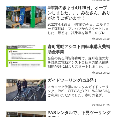
めています。天気予報では明日は晴れ、
気温も高めの...
4年前のきょう4月29日、オープ
スタッフ
ンしました。。。みなさん、あり
がとうございます！
2022年4月29日 4年前の今日、エルドラ
ード森町は、プレハブからスタートしま
した。最初は、試乗車を毎日このプレハ
ブの中に閉まっていました。この日は、
2026.04.29
期待と不安の入り混じった心持ちで「ほ
んとにお客さんが来て下さるかなあ。」
森町電動アシスト自転車購入費補
お知らせ
とかドキドキして...
助金事業
当店のある周智郡森町で、森町在住の方
を対象に電動アシスト自転車の購入補助
制度が6月1日よりスタートしました。購
入金額に応じて補助金を申請できます。
2022.06.02
>>詳細は『森町公式サイト』をご参照く
ださい>>当店で購入された電動アシスト
ガイドツーリングに出発！
スタッフ
自転車も補助金対象...
メカニック伊藤のレンタルガイドツーリ
ング。PAS CITY-VとYPJ WABASHを
ご利用いただきました。森町の名所、美
味しい物巡り。小國神社、赤焼きの窯
元、烏骨鶏苑で卵かけごはんの昼食、街
2024.11.25
中散策のあとは、CAFE FLATでほっと
一息。...
PASレンタルで、下見ツーリング
スタッフ