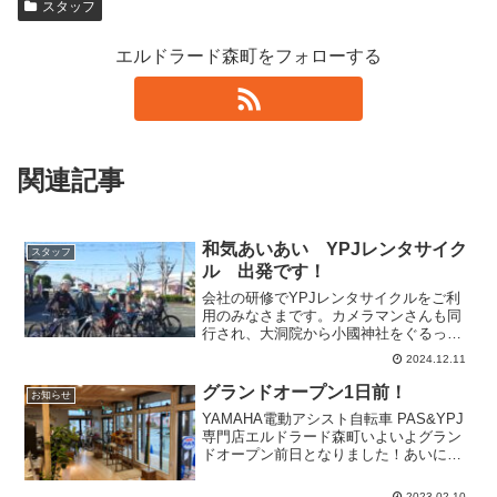
スタッフ
エルドラード森町をフォローする
関連記事
和気あいあい YPJレンタサイク
スタッフ
ル 出発です！
会社の研修でYPJレンタサイクルをご利
用のみなさまです。カメラマンさんも同
行され、大洞院から小國神社をぐるっと
巡るコースを３時間でゆっくり走ってく
2024.12.11
るそうです。出発前から和気あいあい、
みなさんのワクワク感が伝わってきま
グランドオープン1日前！
お知らせ
す。天気が良くてほんとに...
YAMAHA電動アシスト自転車 PAS&YPJ
専門店エルドラード森町いよいよグラン
ドオープン前日となりました！あいにく
の雨ですが「明日晴れるのなら、ドンド
ン降ってくれてOK！」のノリで準備を進
2023.02.10