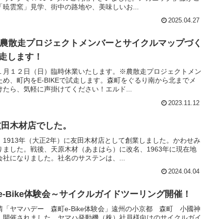
暁雲窯」見学、街中の路地や、美味しいお...
2025.04.27
す。農散走プロジェクトメンバーとサイクルマップづく
試走します！
１月１２日（日）臨時休業いたします。※農散走プロジェクトメン
め、町内をE-BIKEで試走します。森町をぐるり南から北までメ
たら、気軽に声掛けてください！エルド...
2023.11.12
友田木材店でした。
1913年（大正2年）に友田木材店として創業しました。かわせみ
ました。戦後、天原木材（あまはら）に改名、1963年に現在地
社になりました。社名のサステンは、...
2024.04.04
町e-Bike体験会～サイクルガイドツーリング開催！
快晴「ヤマハデー 森町e-Bike体験会」遠州の小京都 森町 小國神
 開催されました。ヤマハ発動機（株）社員様向けのサイクルガイ