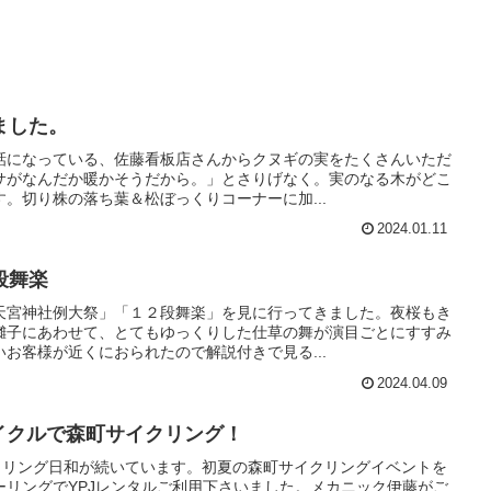
ました。
話になっている、佐藤看板店さんからクヌギの実をたくさんいただ
サがなんだか暖かそうだから。」とさりげなく。実のなる木がどこ
。切り株の落ち葉＆松ぼっくりコーナーに加...
2024.01.11
段舞楽
天宮神社例大祭」「１２段舞楽」を見に行ってきました。夜桜もき
囃子にあわせて、とてもゆっくりした仕草の舞が演目ごとにすすみ
お客様が近くにおられたので解説付きで見る...
2024.04.09
イクルで森町サイクリング！
クリング日和が続いています。初夏の森町サイクリングイベントを
ーリングでYPJレンタルご利用下さいました。メカニック伊藤がご