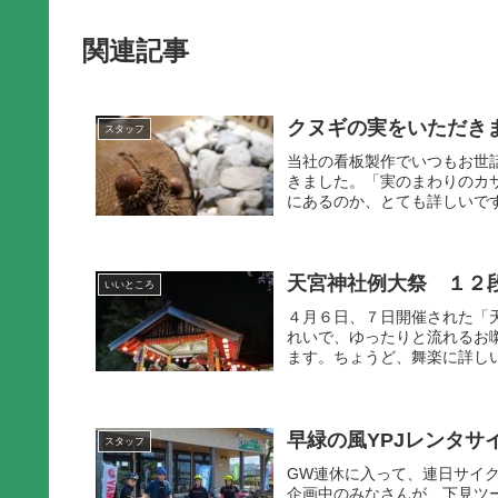
関連記事
クヌギの実をいただき
スタッフ
当社の看板製作でいつもお世
きました。「実のまわりのカ
にあるのか、とても詳しいです
天宮神社例大祭 １２
いいところ
４月６日、７日開催された「
れいで、ゆったりと流れるお
ます。ちょうど、舞楽に詳しい
早緑の風YPJレンタサ
スタッフ
GW連休に入って、連日サイ
企画中のみなさんが、下見ツ