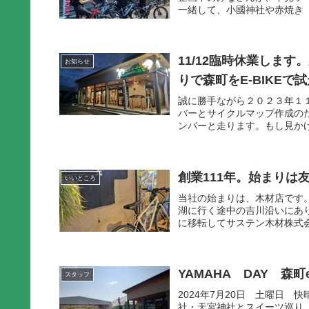
一緒して、小國神社や赤焼き「
11/12臨時休業しま
お知らせ
りで森町をE-BIKEで
誠に勝手ながら２０２３年１
バーとサイクルマップ作成のた
ンバーと走ります。もし見かけ
創業111年。始まりは
いいところ
当社の始まりは、木材店です。
湖に行く途中の吉川沿いにあり
に移転してサステン木材株式会
YAMAHA DAY 森
スタッフ
2024年7月20日 土曜日 
社・天宮神社とスイーツ巡り