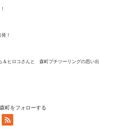
た！
出発！
んいち＆ヒロコさんと 森町プチツーリングの思い出
森町をフォローする