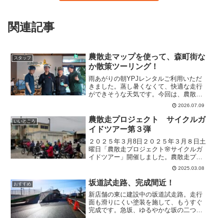
関連記事
農散走マップを使って、森町街な
スタッフ
か散策ツーリング！
雨あがりの朝YPJレンタルご利用いただ
きました。蒸し暑くなくて、快適な走行
ができそうな天気です。今回は、農散走
プロジェクトメンバーで作った、森町の
2026.07.09
街なかサイクリングマップを使って走行
されるそうです。eBike初走行でちょっぴ
農散走プロジェクト サイクルガ
いいところ
り緊張されていた...
イドツアー第３弾
２０２５年３月8日２０２５年３月８日土
曜日「農散走プロジェクト🌸サイクルガ
イドツアー」開催しました。農散走プロ
ジェクトメンバーで作成した森町の４つ
2025.03.08
の農業の邑（むら）を巡るサイクリング
マップを元に町内42.195ｋｍのコースを
坂道試走路、完成間近！
おすすめ
走ります。AM8...
新店舗の東に建設中の坂道試走路。走行
面も滑りにくい塗装を施して、もうすぐ
完成です。急坂、ゆるやかな坂の二つの
坂道です。この坂道でYAMAHA PAS＆