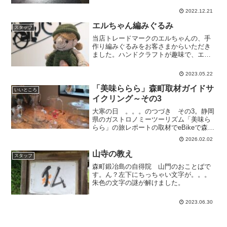
YPJの試乗で、アシスト自転車を実体験
2022.12.21
いただけます。｡｡｡｡｡｡｡｡｡｡｡｡｡｡｡｡｡｡｡...
エルちゃん編みぐるみ
スタッフ
当店トレードマークのエルちゃんの、手
作り編みぐるみをお客さまからいただき
ました。ハンドクラフトが趣味で、エル
ちゃんをイメージしたカラーで作ってく
ださいました。かわいいエルちゃん、あ
2023.05.22
りがとうございます！P.S ぜひ、PASの
編みぐるみもお待ち...
「美味ららら」森町取材ガイドサ
いいところ
イクリング～その3
大寒の日 。。。のつづき その3。静岡
県のガストロノミーツーリズム「美味ら
らら」の旅レポートの取材でeBikeで森町
を巡るサイクルガイドツアー。フレンチ
2026.02.02
食堂「noyauノワイヨ」で美味しいランチ
を楽しく頂いたあと、すぐ近くのガラス
山寺の教え
スタッフ
工房「fl...
森町鍛冶島の自得院 山門のおことばで
す。ん？左下にちっちゃい文字が。。。
朱色の文字の謎が解けました。
2023.06.30