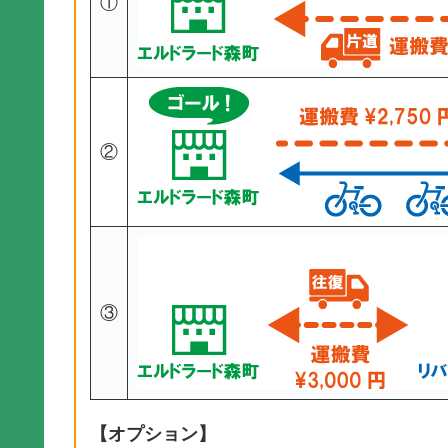
①
②
③
【オプション】