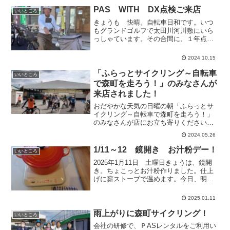
PAS WITH DX点検ご来店
いいところ
きょうも 快晴。自転車日和です。いつ
もグランドゴルフで太田川河川敷にいら
っしゃています。その合間に、１年点検
で車両をお預かりしました。気持ちよい
秋晴れ。道中お気をつけて。またお待ち
2024.10.15
しています！
「ふらっとサイクリング～自転車
いいところ
で森町を走ろう！」のみなさんが
来店されました！
おだやかな天気の日曜の朝「ふらっとサ
イクリング～自転車で森町を走ろう！」
のみなさんが店にお立ち寄りくださいま
した。今回は、旬のとうもろこしや森町
2024.05.26
のスイーツ、そして天方・三倉地区で開
催中のオープンハウス（ぷぶふの日）を
1/11～12 鏡開き お汁粉デー！
いいところ
巡るツアーだそうです。主...
2025年1月11日 土曜日きょうは、鏡開
き。ちょこっとお汁粉作りました。仕上
げに薪ストーブで温めます。今日、明日
限定でご来店の方、どうぞ！
2025.01.11
雨上がりに森町サイクリング！
いいところ
会社の研修で、ＰASレンタルをご利用い