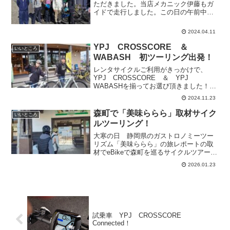
ただきました。当店メカニック伊藤もガ
イドで走行しました。この日の午前中
は、春の嵐。晴れるのを待って出発で
す。はじめてのツーリングに少し緊張気
2024.04.11
味の方もいらっしゃいましたが。。。ぐ
るりと森町の歴史ある町並を...
YPJ CROSSCORE ＆
いいところ
WABASH 初ツーリング出発！
レンタサイクルご利用がきっかけで、
YPJ CROSSCORE ＆ YPJ
WABASHを揃ってお選び頂きました！あ
りがとうございます！走行前にお気に入
2024.11.23
りのドリンクホルダーや、シート、そし
て mont-bellベアの自転車ベルも！取付さ
森町で「美味ららら」取材サイク
いいところ
れて ...
ルツーリング！
大寒の日 静岡県のガストロノミーツー
リズム「美味ららら」の旅レポートの取
材でeBikeで森町を巡るサイクルツアーで
プチガイドさせて頂きました。もう一人
2026.01.23
のガイドは、地域おこし協力隊の望月銀
河さん。県庁ご担当者さんと、レポータ
ーさんの女子４人で...
試乗車 YPJ CROSSCORE
Connected！