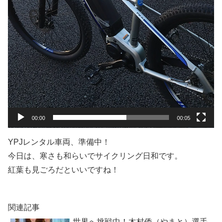
00:00
00:05
YPJレンタル車両、準備中！
今日は、寒さも和らいでサイクリング日和です。
紅葉も見ごろだといいですね！
関連記事
世界へ挑戦中！木村倭（やまと）選手