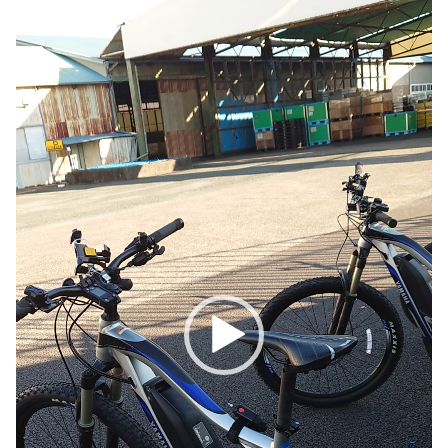
画
プ
レ
ー
ヤ
ー