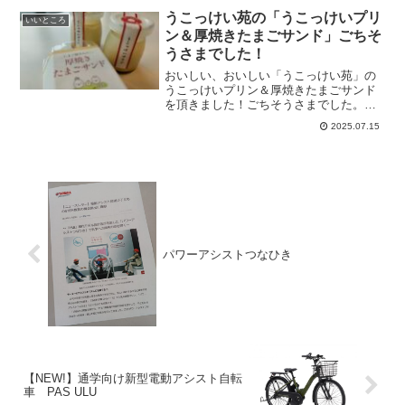
なっていたところから、焼津おもちゃ美
うこっけい苑の「うこっけいプリ
いいところ
術館のことを...
ン＆厚焼きたまごサンド」ごちそ
うさまでした！
おいしい、おいしい「うこっけい苑」の
うこっけいプリン＆厚焼きたまごサンド
を頂きました！ごちそうさまでした。こ
のほかにもどら焼きやソフトクリーム、
2025.07.15
などなどいろいろ販売されています。お
すすめです！烏骨鶏卵専門店 「うこっ
けい苑」（直売所）「卵縁...
パワーアシストつなひき
【NEW!】通学向け新型電動アシスト自転
車 PAS ULU