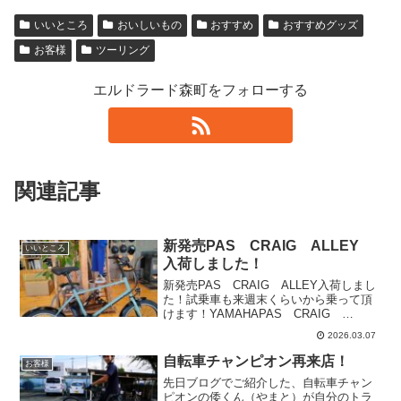
いいところ
おいしいもの
おすすめ
おすすめグッズ
お客様
ツーリング
エルドラード森町をフォローする
関連記事
新発売PAS CRAIG ALLEY
いいところ
入荷しました！
新発売PAS CRAIG ALLEY入荷しまし
た！試乗車も来週末くらいから乗って頂
けます！YAMAHAPAS CRAIG
ALLEY（パス クレイグ アリー）メー
2026.03.07
カー希望小売価格￥138,000（消費税10％
込）カラーは、3色写真はカーキジ...
自転車チャンピオン再来店！
お客様
先日ブログでご紹介した、自転車チャン
ピオンの倭くん（やまと）が自分のトラ