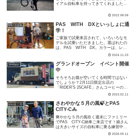
イアル自転車を持ってきてくれました。
ピタッとおとうさんの前で静止してま
す。えっ？！ウィリーやジャックナイフ
2022.08.09
した状態でホッピング！技をダニエルと
言うそうです。フロントタイ...
PAS WITH DXといっしょに通
いいところ
学！
ご家族で試乗来店されて、いろいろなモ
デルを試乗いただきました。選ばれたの
は、PAS WITH DX。カラーは、レン
ガ色のようなブリックレッ
2024.11.23
ド。･････････最近楽しんでいること
は？「友達といろんな話をしている時間
グランドオープン イベント開催
イベント
が楽しいです！」にっこり...
中
そろそろお腹が空いてくる時間ではない
でしょうか？2月11日限定出店の
「RIDER’S 25CAFE」さんコーヒーのい
い匂いが漂ってきます。同じく11日限定
2023.02.11
出店の、本格中華「フードトラック39」
さん。こちらも美味しそうな匂いが食欲
さわやかな５月の風🍃とPAS
いいところ
をそそります...
CITY-C🚴
爽やかな５月の風吹く週末にファミリー
でPAS CITY-C納車ご来店です！娘さん
は大きいサイズの自転車に乗る練習中と
のこと。きっともう少ししたら、この
2026.05.11
CITY-Cにも乗れますね。木の本をご覧に