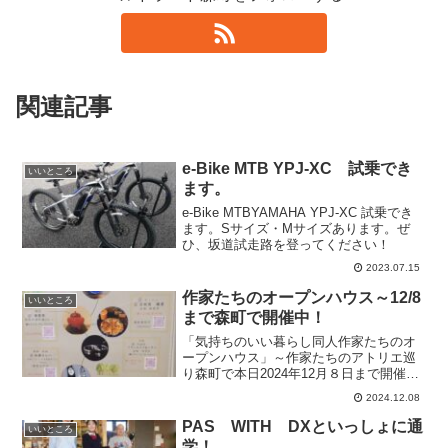
関連記事
e-Bike MTB YPJ-XC 試乗でき
いいところ
ます。
e-Bike MTBYAMAHA YPJ-XC 試乗でき
ます。Sサイズ・Mサイズあります。ぜ
ひ、坂道試走路を登ってください！
2023.07.15
作家たちのオープンハウス～12/8
いいところ
まで森町で開催中！
「気持ちのいい暮らし同人作家たちのオ
ープンハウス」～作家たちのアトリエ巡
り森町で本日2024年12月８日まで開催さ
れています！ＡＭ１０～ＰＭ４森町＆近
2024.12.08
隣の陶芸、ガラス、古布・刺し子・キッ
シュ・カフェ・版画ｅｔｃ様々な作家さ
PAS WITH DXといっしょに通
いいところ
んたちのアトリエ巡...
学！