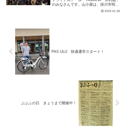
のみなさんです。山小屋は、掛川市明ケ
島キャンプ場のさらに奥にある、「エル
2025.01.28
ドラード in森 炭焼小屋」です。地名
が炭焼。きっと昔は炭焼が盛んだったと
思われます。山小屋...
PAS ULU 快適通学スタート！
ぷぶふの日 きょうまで開催中！