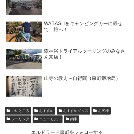
WABASHをキャンピングカーに載せ
て、旅へ！
森林浴トライアルツーリングのみなさ
ん来店！
山寺の教え～自得院（森町鍛冶島）
いいところ
おすすめ
おすすめグッズ
お客様
ツーリング
ニューモデル
納車
エルドラード森町をフォローする