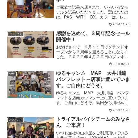
ご家族で試乗来店されて、いろいろなモ
デルを試乗いただきました。選ばれたの
は、PAS WITH DX。カラーは、レン
ガ色のようなブリックレッ
2024.11.23
ド。･････････最近楽しんでいること
は？「友達といろんな話をしている時間
感謝を込めて、３周年記念セール
いいところ
が楽しいです！」にっこり...
開催中！
おかげさまで、２月１１日でグランドオ
ープンから３周年を迎えることになりま
した。２０２２年４月２９日のプレオー
プンからはじまって、翌２０２３年に現
2026.02.07
店舗での営業がスタートしました。ひと
えに、お客様はじめ、お取引先の皆様、
ゆるキャン△ MAP 大井川編
New!
町内の皆様etc...電...
パンフレット～店頭に置いていま
す。ご自由にどうぞ。
ゆるキャン△ MAP 大井川編 パンフ
レットを店頭カウンター上に置いていま
す。ご自由にどうぞ。島田から川根本町
まで、アニメの聖地巡りのおともに！。
2023.11.20
トライアルバイクチームのみなさ
いいところ
ん ご来店！
いつも当社の山小屋をご利用頂いている
トライアルチーム「YAMAHA 木村組」