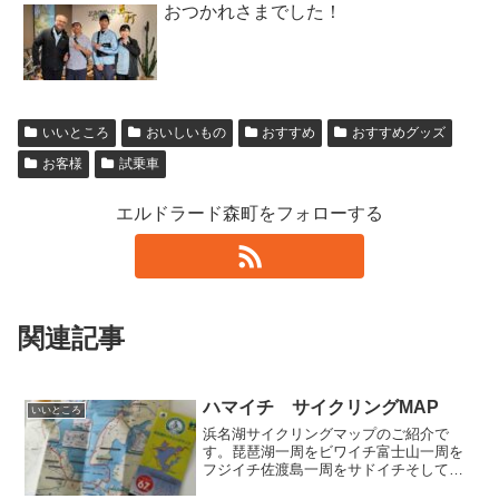
おつかれさまでした！
いいところ
おいしいもの
おすすめ
おすすめグッズ
お客様
試乗車
エルドラード森町をフォローする
関連記事
ハマイチ サイクリングMAP
いいところ
浜名湖サイクリングマップのご紹介で
す。琵琶湖一周をビワイチ富士山一周を
フジイチ佐渡島一周をサドイチそして、
浜名湖一周 ハマイチハマイチマップ