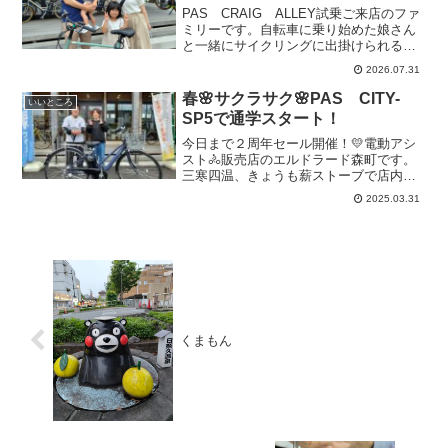
PAS CRAIG ALLEY試乗ご来店のファ
ミリーです。自転車に乗り始めた娘さん
と一緒にサイクリングに出掛けられるよ
うにと、eBike購入を検討されておられま
2026.07.31
した。カラーをマットエクリュに決めて
くださって後日納車ご来店いただきまし
春🌸サクラサク🌸PAS CITY-
いいところ
た。あり...
SP5で通学スタート！
今日まで２周年セール開催！💛電動アシ
スト🚴販売店のエルドラード森町です。
三寒四温、きょうも薪ストーブで店内を
温めていました。 寒さにも負けず、この
2025.03.31
春からPAS CITY-SP5で通学されるお客
様がやってきました。 「写真撮って、世
界発信（...
くまもん