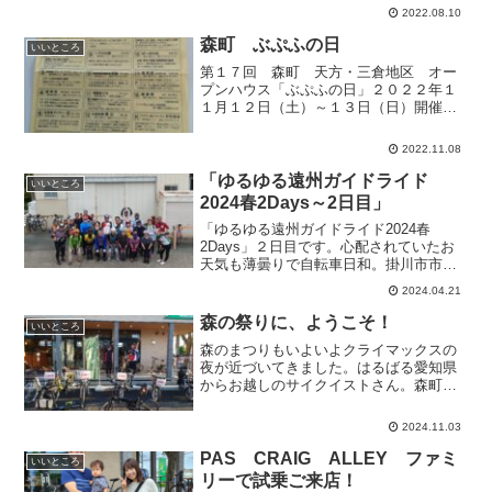
は、いつくかのコースがあって、それぞ
2022.08.10
れ高低差も表示されていて自転車乗りの
方たちに必要な情報が詳しく乗...
森町 ぶぷふの日
いいところ
第１７回 森町 天方・三倉地区 オー
プンハウス「ぶぷふの日」２０２２年１
１月１２日（土）～１３日（日）開催で
す。森町を流れる太田川の支流、吉川と
三倉川沿いでオープンハウスが出店され
2022.11.08
ます。アクティ森では、クラフトフェア
も開催されるようです。秋...
「ゆるゆる遠州ガイドライド
いいところ
2024春2Days～2日目」
「ゆるゆる遠州ガイドライド2024春
2Days」２日目です。心配されていたお
天気も薄曇りで自転車日和。掛川市市役
所を出発し、アクティ森、そして当店
2024.04.21
へ。みなさん、無事に到着。おつかれさ
まです。今日のおやつは、ご近所の「菓
森の祭りに、ようこそ！
いいところ
匠 あさおか」の生クリ...
森のまつりもいよいよクライマックスの
夜が近づいてきました。はるばる愛知県
からお越しのサイクイストさん。森町フ
リークで何度も森町に来てくださってる
ので地元の人より、いいお店も場所も良
2024.11.03
くご存じです。いつもいい情報を教えて
頂いてます。今夜は、見ご...
PAS CRAIG ALLEY ファミ
いいところ
リーで試乗ご来店！