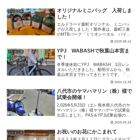
オリジナルミニバッグ 入荷しま
いいところ
した！
エルドラード森町オリジナル、ミニバッ
グが入荷しました！製作者は、森町三倉
のMTBパーク「ミリオンペタル バイク
パーク」内のコーヒーショップ「ミリオ
2025.08.12
ン ピット ショップ」の銀河さんで
す。自転車のフレームに取付たり、バッ
YPJ WABASHで秋葉山本宮ま
いいところ
グやパンツのベルト通しに...
で！
冬季連休前にYPJ WABASH 1日レン
タルいただきました。船明ダムから、秋
葉山本宮まで行ってきたそうです。「途
中、ムーンウォークしてきました！」写
2024.12.29
真を見せて頂くと、小説のタイトルでも
有名になった地名「月」の道路標示が写
八代市のヤマハマリン（株）様で
いいところ
ってます。う～ん、...
試乗会開催！
2,026年5月23日（土）熊本県八代市のヤ
マハマリン（株）様ヤマハデーで試乗会
出店しました。PAS＆YPJ試乗会場の近
くの広い駐車場では、ヤマハ親子バイク
2026.05.24
教室が開催されていました。こども用オ
ートバイPW50やヘルメットなどがずらり
お祝いのお花にかこまれて
いいところ
と並べら...
２０２３年２月１１日にグランドオープ