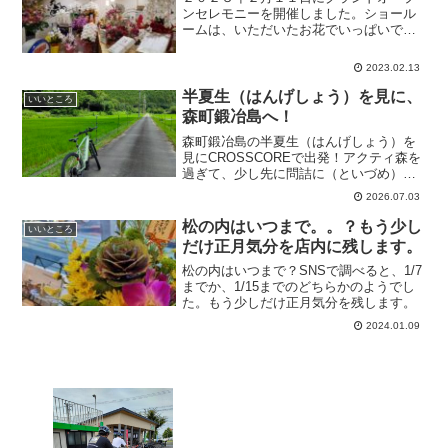
ンセレモニーを開催しました。ショール
ームは、いただいたお花でいっぱいで
す！bsh当日は、前日の雨と打って変わっ
て晴天でおだやかな１日でした。お近く
2023.02.13
から、遠方の方までたくさんのお客さま
にご来場いただきました...
半夏生（はんげしょう）を見に、
いいところ
森町鍛冶島へ！
森町鍛冶島の半夏生（はんげしょう）を
見にCROSSCOREで出発！アクティ森を
過ぎて、少し先に問詰に（といづめ）の
田園滑走路！（勝手に名付けました💦）
2026.07.03
緑の田んぼに風が渡ります。
松の内はいつまで。。？もう少し
いいところ
だけ正月気分を店内に残します。
松の内はいつまで？SNSで調べると、1/7
までか、1/15までのどちらかのようでし
た。もう少しだけ正月気分を残します。
2024.01.09