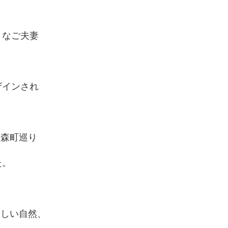
きなご夫妻
ザインされ
の森町巡り
た。
らしい自然、