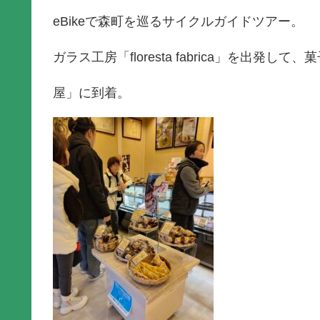
eBikeで森町を巡るサイクルガイドツアー。
ガラス工房「floresta fabrica」を出発して
屋」に到着。