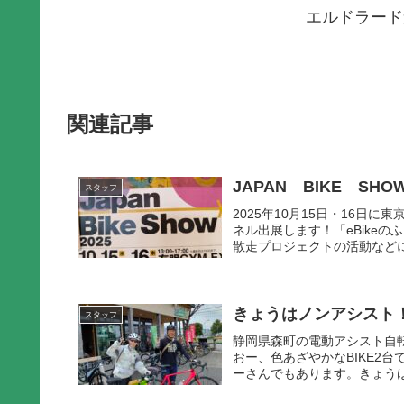
エルドラード
関連記事
JAPAN BIKE S
スタッフ
2025年10月15日・16日に
ネル出展します！「eBike
散走プロジェクトの活動などに
きょうはノンアシスト！
スタッフ
静岡県森町の電動アシスト自転車🚴
おー、色あざやかなBIKE2台
ーさんでもあります。きょうは、