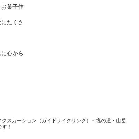
、お菓子作
近にたくさ
。
んに心から
エクスカーション（ガイドサイクリング）～塩の道・山岳
です！