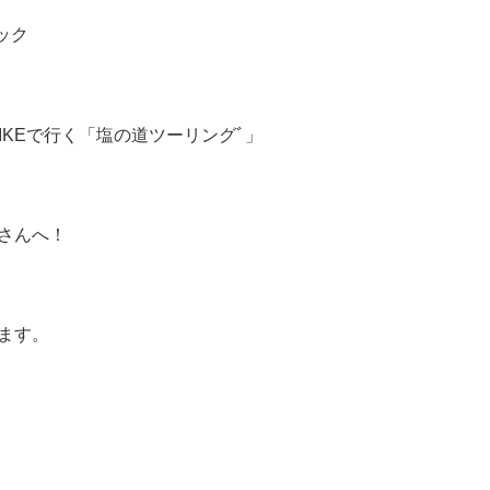
ック
-BIKEで行く「塩の道ツーリングﾞ」
さんへ！
ます。