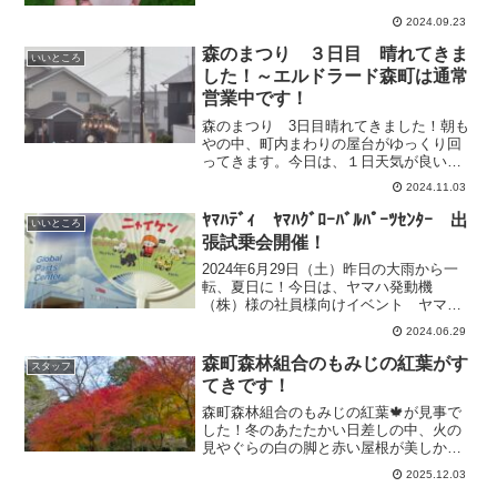
年近く前にモンゴルラリーに出場したと
2024.09.23
きに道に迷ってしまい、現地の方に助け
て頂いたそうです。なん...
森のまつり ３日目 晴れてきま
いいところ
した！～エルドラード森町は通常
営業中です！
森のまつり 3日目晴れてきました！朝も
やの中、町内まわりの屋台がゆっくり回
ってきます。今日は、１日天気が良いこ
と祈ります！エルドラード森町は通常営
2024.11.03
業中です。お祭り見物のあと、電動アシ
スト自転車🚴の試乗に気軽に来てくださ
ﾔﾏﾊﾃﾞｨ ﾔﾏﾊｸﾞﾛｰﾊﾞﾙﾊﾟｰﾂｾﾝﾀｰ 出
いいところ
い！営業時間 ＡＭ９～...
張試乗会開催！
2024年6月29日（土）昨日の大雨から一
転、夏日に！今日は、ヤマハ発動機
（株）様の社員様向けイベント ヤマハ
デーでヤマハグローバルパーツセンター
2024.06.29
で出張試乗会を開催させて頂きました。
「おとうさん、おかあさんのかいしゃた
森町森林組合のもみじの紅葉がす
スタッフ
んけん」というキャッチ...
てきです！
森町森林組合のもみじの紅葉🍁が見事で
した！冬のあたたかい日差しの中、火の
見やぐらの白の脚と赤い屋根が美しかっ
たです。
2025.12.03