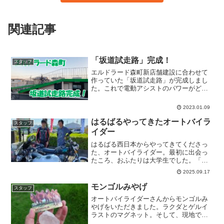
関連記事
「坂道試走路」完成！
スタッフ
エルドラード森町新店舗建設に合わせて
作っていた「坂道試走路」が完成しまし
た。これで電動アシストのパワーがどれ
ほどスゴイのか体感できると思います。
関係者で試走した時の動画を置いておき
2023.01.09
ます。PAS・YPJ合わせて試乗車は15
台、電動アシストのパ...
はるばるやってきたオートバイラ
スタッフ
イダー
はるばる西日本からやってきてくださっ
た、オートバイライダー。最初に出会っ
たころ、おふたりは大学生でした。「も
う50歳ですよ！」笑顔は変わらず、オー
2025.09.17
トバイ乗りのまま。とても、とても嬉し
い再会でした。ありがとうございまし
モンゴルみやげ
スタッフ
た！また、来て下さいね！
オートバイライダーさんからモンゴルみ
やげをいただきました。ラクダとゲルイ
ラストのマグネット。そして、現地でと
ても貴重な岩塩です。ライダーさん、30