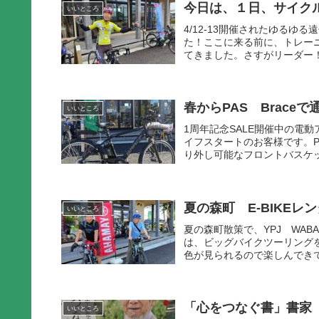
今日は、１日、サイクル
いいところ
4/12-13開催されたゆる
た！ここに来る前に、トレー
てきました。さすがリーダー！
春からPAS Brace
いいところ
1周年記念SALE開催中の電
イフスタートのお客様です。P
り外し可能なフロントバスケッ
夏の森町 E-BIKEレ
いいところ
夏の森町散策で、YPJ WAB
は、ビッグバイクツーリング
色が見られるので楽しんできて
「心をつなぐ書」書家
いいところ