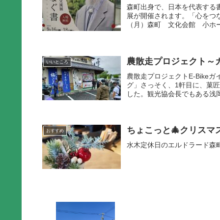
森町出身で、日本を代表する
展が開催されます。「心をつなぐ
（月）森町 文化会館 小ホー
農散走プロジェクト～ガ
いいところ
農散走プロジェクトE-Bike
グ」さっそく、1軒目に、菓
した。観光協会長でもある浅岡
ちょこっと🎄クリスマ
おすすめ
水木定休日のエルドラード森