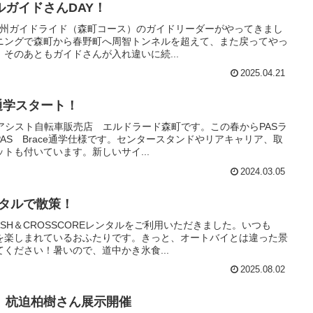
ガイドさんDAY！
ゆる遠州ガイドライド（森町コース）のガイドリーダーがやってきまし
ニングで森町から春野町へ周智トンネルを超えて、また戻ってやっ
そのあともガイドさんが入れ違いに続...
2025.04.21
で通学スタート！
動アシスト自転車販売店 エルドラード森町です。この春からPASラ
AS Brace通学仕様です。センタースタンドやリアキャリア、取
トも付いています。新しいサイ...
2024.03.05
ンタルで散策！
ASH＆CROSSCOREレンタルをご利用いただきました。いつも
を楽しまれているおふたりです。きっと、オートバイとは違った景
ください！暑いので、道中かき氷食...
2025.08.02
 杭迫柏樹さん展示開催