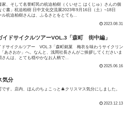
書家、そして名誉町民の杭迫柏樹（くいせこ はくじゅ）さんの個
書」杭迫柏樹 日中文化交流展2023年9月16日（土）~18日
ル杭迫柏樹さんは、ふるさとをとても...
2023.08.31
イドサイクルツアーVOL.3「森町 街中編」
ガイドサイクルツアー VOL.3「森町銘菓 梅衣を味わうサイクリン
匠「あさおか」へ。なんと、浅岡社長さんがご挨拶してくださいま
さんは、とても穏やかなお人柄で...
2025.06.16
ス気分
町です。店内、ほんのちょこっと🎄クリスマス気分にしました。
2023.12.13