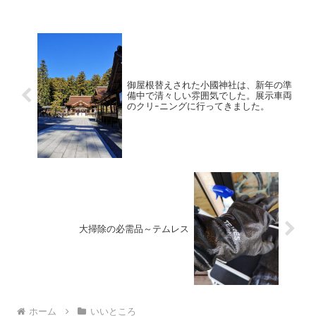
ニパレット2,200円（消費税10％込）/1ケ
御屋根替えされた小國神社は、新年の準
備中で清々しい雰囲気でした。展示車両
のクリｰニングに行ってきました。
大掃除の必需品～テムレス
ホーム
いいところ