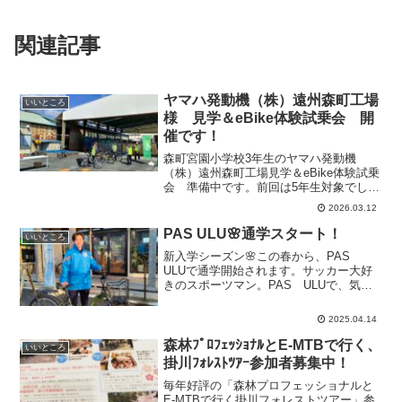
関連記事
ヤマハ発動機（株）遠州森町工場
いいところ
様 見学＆eBike体験試乗会 開
催です！
森町宮園小学校3年生のヤマハ発動機
（株）遠州森町工場見学＆eBike体験試乗
会 準備中です。前回は5年生対象でし
た。今回も4グループに分かれて、工場見
2026.03.12
学前後にPAS試乗体験走行にチャレンジ
していただきます。楽しみです！
PAS ULU🌸通学スタート！
いいところ
新入学シーズン🌸この春から、PAS
ULUで通学開始されます。サッカー大好
きのスポーツマン。PAS ULUで、気を
つけて通学してください！新生活、応援
してます！
2025.04.14
森林ﾌﾟﾛﾌｪｯｼｮﾅﾙとE-MTBで行く、
いいところ
掛川ﾌｫﾚｽﾄﾂｱｰ参加者募集中！
毎年好評の「森林プロフェッショナルと
E-MTBで行く掛川フォレストツアー」参