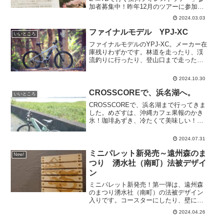
加者募集中！昨年12月のツアーに参加し
ましたが、E-MTBなのでぐいぐい坂道も
2024.03.03
登っていけます。ガイドツアーなので、
地元の旧跡、名所、銘木の説明もあり、
ファイナルモデル YPJ-XC
いいところ
おいしい地元の...
ファイナルモデルのYPJ-XC。メーカー在
庫残りわずかです。林道を走ったり、渓
流釣りに行ったり、登山口まで走った
り、もちろん通勤にもOKです。E-MTB、
楽しいです！ただいま、YPJ-XC展示中で
2024.10.30
す。ぜひ、ご来店ください。
CROSSCOREで、浜名湖へ。
いいところ
CROSSCOREで、浜名湖まで行ってきま
した。めざすは、沖縄カフェ果報のかき
氷！珈琲あずき、冷たくて美味しい！元
ガソリンスタンドだった建屋をリノベー
ションされたカフェ。中は、沖縄音楽や
2024.07.31
グッズで南国気分です。
ミニパレット新発売～遠州森のま
New!
つり 湧水社（南町）法被デザイ
ン
ミニパレット新発売！第一弾は、遠州森
のまつり湧水社（南町）の法被デザイン
入りです。コースターにしたり、壁に掛
けたり、軽くて便利なミニパレットで
2024.04.26
す！エルドラード森町で販売中です！ ミ